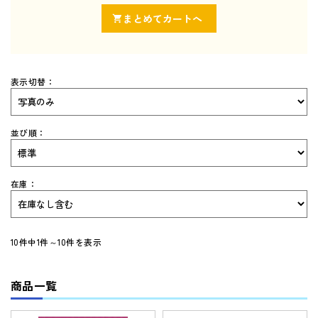
SPIRAL（スパイラル）新ラインナップ発刊
英検(R)突破
新刊 高校への準備
表示切替：
はじめてのお客様へ
並び順：
お買い物ガイド
在庫：
よくあるご質問
体験版・製品資料について
10件中1件～10件を表示
購入後のサポートについて
商品一覧
お問い合せ