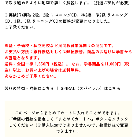
で取り組めるように動画で詳しく解説します。（別途ご契約が必要）
よくあるご質問（FAQ）
※英検(R)突破 2級，2級 リスニングCD，準2級，準2級 リスニング
CD，3級，3級 リスニングCDの価格が変更になりました。
ご了承ください。
大学入学共通テスト 試験問題データベース
センターTen 2026
通常版
※塾・予備校・私立高校など民間教育業界向けの商品です。
お支払い方法：銀行振込もしくは郵便振替。商品のお届けは学書から
アップグレード版
の直送となります。
（DVD-ROM簡易パッケージ）
送料：全国一律 1,650円（税込）。 なお、学書商品を11,000円（税
込）以上、お買い上げの場合は送料無料。
アップグレード版
あらかじめご了承ください。
（ダウンロード）
製品の特徴・詳細はこちら
｜
SPIRAL（スパイラル）はこちら
製品サポートページ
よくあるご質問（FAQ）
このページからまとめてカートに入れることができます。
ご希望の個数を指定して「まとめてカートへ」ボタンをクリック
法人向け中高用教材
してください（※購入決定ではありませんので、数量は後で変更
株式会社 学書
できます）。