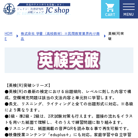
CART
カートを見る
マイページ
HOM
株式会社 学書（高校教材）※民間教育業界向け商
英検(R)突
E
品
破
全国大学入試過去問データベース
Xam
（イグザム）
Xam 2025
Xam 2024
【英検(R)突破シリーズ】
Xam 2023
●英検(R)の最新の検定における出題傾向、レベルに則した内容で構
成。空欄補充問題は該当の文法内容と単元別に学習します。
Xam 2022
●長文、リスニング、ライティングと全ての出題形式に対応。※各級
により異なります。
Xam 2021
●3級・準2級・2級は、2次試験対策も行えます。面接の流れをイラス
トを用いた紙面で理解し、そのうえで練習問題に取り組みます。
ソフトウェアご登録フォーム
●リスニングは、紙面掲載の音声QRを読み取る事で再生可能です。
製品サポートページ
●映像授業コンテンツ「eduplus+」にも対応。家庭学習や自立学習