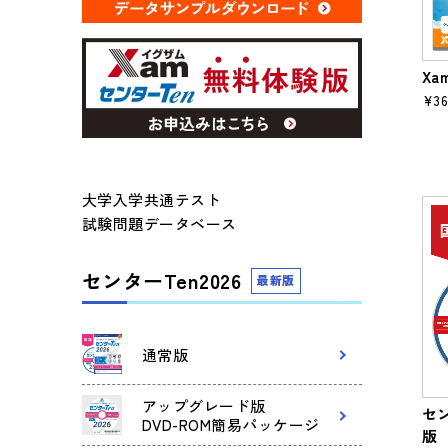
Xa
¥36
大学入学共通テスト
試験問題データベース
センターTen2026
最新版
通常版
アップグレード版
セン
DVD-ROM簡易パッケージ
版