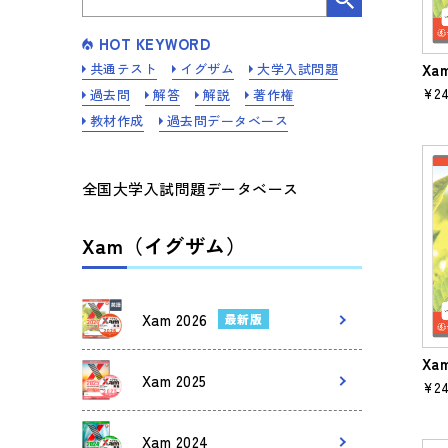
HOT KEYWORD
共通テスト
イグザム
大学入試問題
Xa
¥24
過去問
解答
解説
著作権
教材作成
過去問データベース
全国大学入試問題データベース
Xam（イグザム）
Xam 2026
最新版
Xa
Xam 2025
¥24
Xam 2024