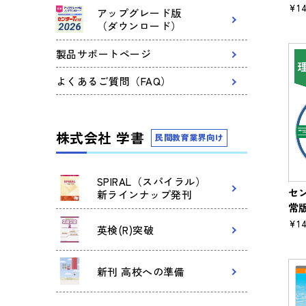
¥14
アップグレード版
（ダウンロード）
製品サポートページ
よくあるご質問（FAQ）
株式会社 学書
民間教育業界向け
SPIRAL（スパイラル）
セン
新ラインナップ発刊
常
¥14
英検(R)突破
新刊 高校への準備