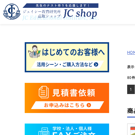
HO
表
80
1
商