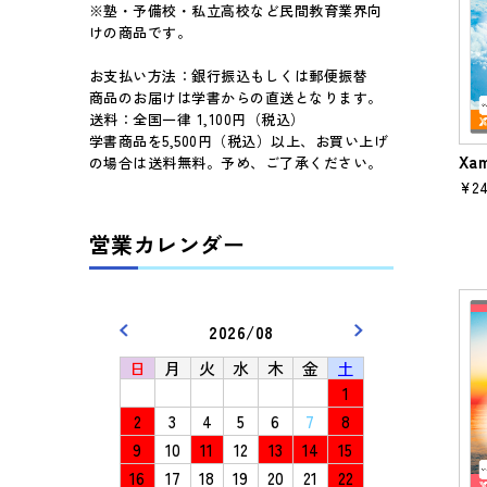
※塾・予備校・私立高校など民間教育業界向
けの商品です。
お支払い方法：銀行振込もしくは郵便振替
商品のお届けは学書からの直送となります。
送料：全国一律 1,100円（税込）
学書商品を5,500円（税込）以上、お買い上げ
Xa
の場合は送料無料。予め、ご了承ください。
¥24
営業カレンダー
2026/08
日
月
火
水
木
金
土
1
2
3
4
5
6
7
8
9
10
11
12
13
14
15
16
17
18
19
20
21
22