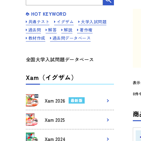
HOT KEYWORD
共通テスト
イグザム
大学入試問題
過去問
解答
解説
著作権
教材作成
過去問データベース
全国大学入試問題データベース
Xam（イグザム）
表
8件
Xam 2026
最新版
商
Xam 2025
Xam 2024