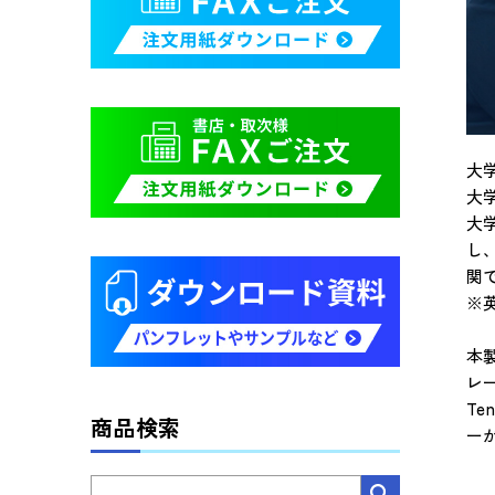
大
大学
大
し
関
※
本
レ
T
商品検索
ー