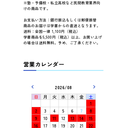
※塾・予備校・私立高校など民間教育業界向
けの商品です。
お支払い方法：銀行振込もしくは郵便振替
商品のお届けは学書からの直送となります。
送料：全国一律 1,100円（税込）
学書商品を5,500円（税込）以上、お買い上げ
の場合は送料無料。予め、ご了承ください。
営業カレンダー
2026/08
日
月
火
水
木
金
土
1
2
3
4
5
6
7
8
9
10
11
12
13
14
15
16
17
18
19
20
21
22