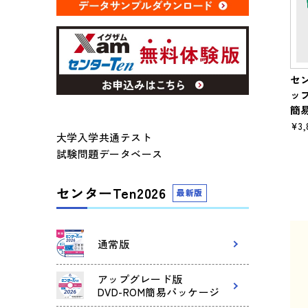
セン
ッ
簡
¥3,
大学入学共通テスト
試験問題データベース
センターTen2026
最新版
通常版
アップグレード版
DVD-ROM簡易パッケージ