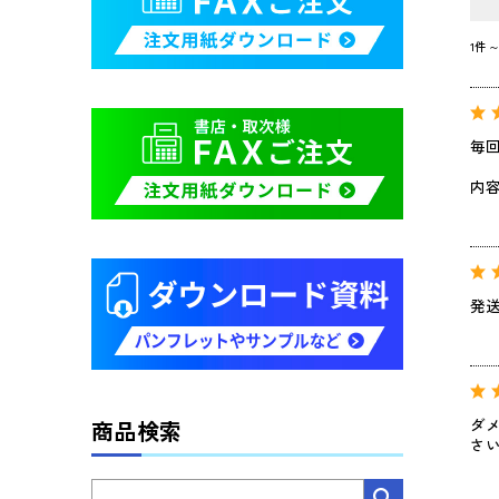
1件
毎
内
発
ダ
商品検索
さい