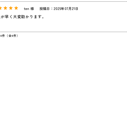
ten 様
投稿日：2025年07月21日
送が早く大変助かります。
～4件（全4件）