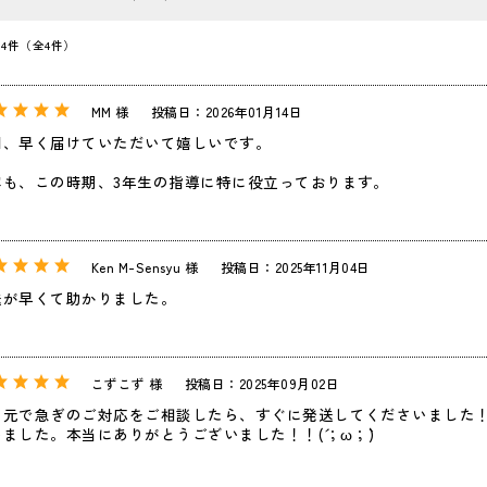
～4件（全4件）
MM 様
投稿日：2026年01月14日
回、早く届けていただいて嬉しいです。
容も、この時期、3年生の指導に特に役立っております。
Ken M-Sensyu 様
投稿日：2025年11月04日
送が早くて助かりました。
こずこず 様
投稿日：2025年09月02日
メ元で急ぎのご対応をご相談したら、すぐに発送してくださいました
ました。本当にありがとうございました！！(´；ω；`)