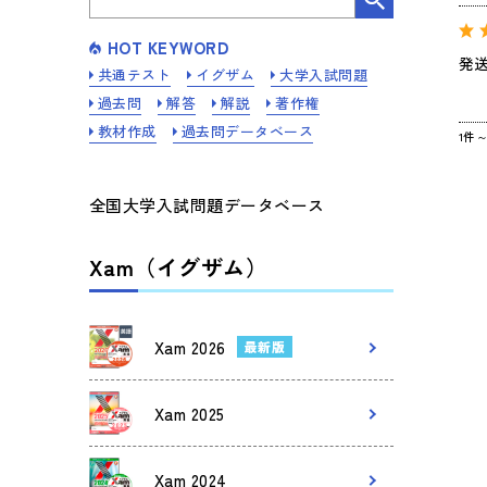
HOT KEYWORD
発
共通テスト
イグザム
大学入試問題
過去問
解答
解説
著作権
教材作成
過去問データベース
1件
全国大学入試問題データベース
Xam（イグザム）
Xam 2026
最新版
Xam 2025
Xam 2024