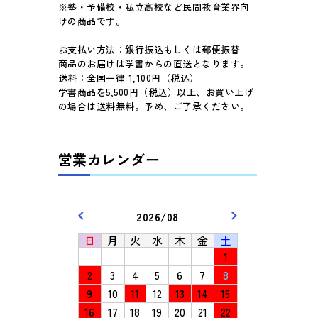
※塾・予備校・私立高校など民間教育業界向
けの商品です。
お支払い方法：銀行振込もしくは郵便振替
商品のお届けは学書からの直送となります。
送料：全国一律 1,100円（税込）
学書商品を5,500円（税込）以上、お買い上げ
の場合は送料無料。予め、ご了承ください。
営業カレンダー
2026/08
日
月
火
水
木
金
土
1
2
3
4
5
6
7
8
9
10
11
12
13
14
15
16
17
18
19
20
21
22