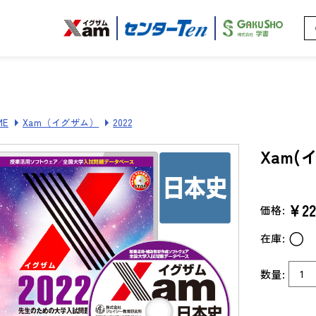
ME
Xam（イグザム）
2022
Xam(
¥22
価格:
○
在庫:
数量: