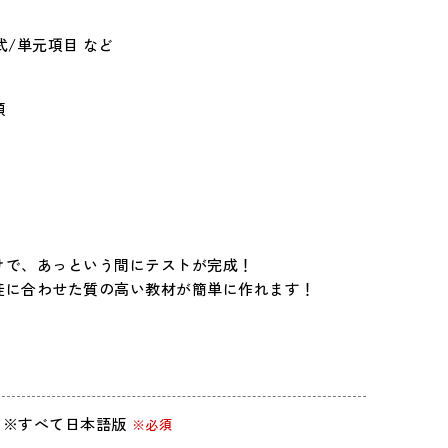
式/単元項目 など
類
けで、あっという間にテストが完成！
徒に合わせた質の高い教材が簡単に作れます！
k 1以上）※すべて日本語版
※必須