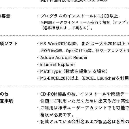
.NET Framework 4.6.2のインストール
D容量
プログラムのインストールに1.2GB以上
※問題データのインストールを行う場合（アップデ
（各科目版によって異なる）。
須ソフト
MS-Word2010以降、または一太郎2010
※Office365、OpenOffice等、他ワープ
Adobe Acrobat Reader
Internet Explorer
MathType（数式を編集する場合）
MS-EXCEL2010以上
（EXCEL Launcher
の他
CD-ROM製品の為、インストールや問題
意事項
快適にご利用いただくために出来るだけ高性
ご利用は標準ユーザーアカウントでも可能
権限が必要です。
記載されている会社名および製品名は各社