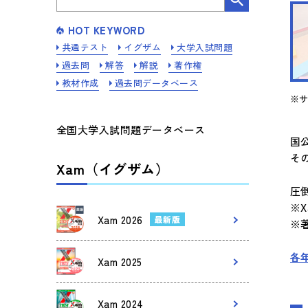
HOT KEYWORD
共通テスト
イグザム
大学入試問題
過去問
解答
解説
著作権
教材作成
過去問データベース
※
全国大学入試問題データベース
国
そ
Xam（イグザム）
圧
※
Xam 2026
最新版
※
各
Xam 2025
Xam 2024