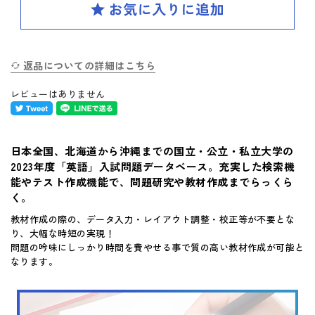
SPIRAL（スパイラル）新ラインナップ発刊
英検(R)突破
新刊 高校への準備
返品についての詳細はこちら
レビューはありません
はじめてのお客様へ
日本全国、北海道から沖縄までの国立・公立・私立大学の
お買い物ガイド
2023年度「英語」入試問題データベース。充実した検索機
能やテスト作成機能で、問題研究や教材作成までらっくら
よくあるご質問
く。
教材作成の際の、データ入力・レイアウト調整・校正等が不要とな
体験版・製品資料について
り、大幅な時短の実現！
問題の吟味にしっかり時間を費やせる事で質の高い教材作成が可能と
なります。
購入後のサポートについて
お問い合せ