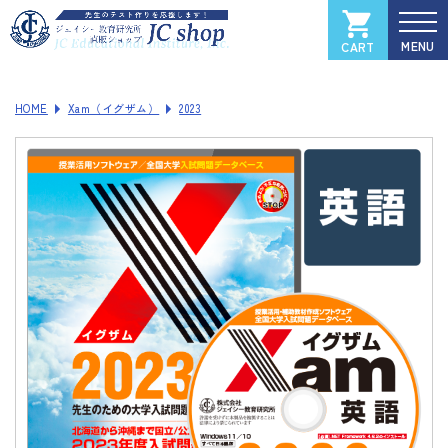
CART
カートを見る
マイページ
HOME
Xam（イグザム）
2023
全国大学入試過去問データベース
Xam
（イグザム）
Xam 2025
Xam 2024
Xam 2023
Xam 2022
Xam 2021
ソフトウェアご登録フォーム
製品サポートページ