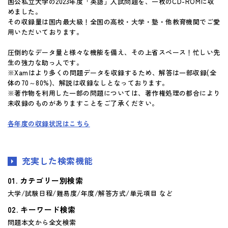
国公私立大学の2023年度「英語」入試問題を、一枚のCD-ROMに収
めました。
その収録量は国内最大級！全国の高校・大学・塾・他教育機関でご愛
用いただいております。
圧倒的なデータ量と様々な機能を備え、その上省スペース！忙しい先
生の強力な助っ人です。
※Xamはより多くの問題データを収録するため、解答は一部収録(全
体の70～80%)、解説は収録なしとなっております。
※著作物を利用した一部の問題については、著作権処理の都合により
未収録のものがありますことをご了承ください。
各年度の収録状況はこちら
充実した検索機能
カテゴリー別検索
大学/試験日程/難易度/年度/解答方式/単元項目 など
キーワード検索
問題本文から全文検索