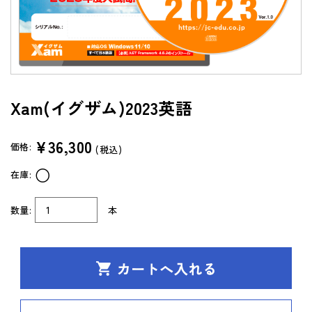
よくあるご質問（FAQ）
共通テスト/センター試験過去問データベース
センターTen 2026
Xam(イグザム)2023英語
通常版
アップグレード版
（DVD-ROM簡易パッケージ）
¥36,300
価格:
(税込)
アップグレード版
○
在庫:
（ダウンロード）
製品サポートページ
数量:
本
よくあるご質問（FAQ）
法人向け中高用教材
株式会社 学書