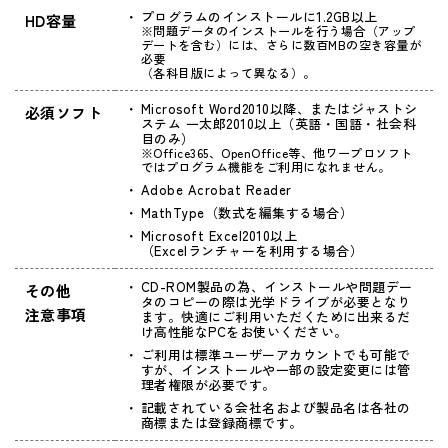
プログラムのインストールに1.2GB以上
HD容量
※問題データのインストールを行う場合（アップ
デートを含む）には、さらに数百MBの空き容量が
必要
（各科目版によって異なる）。
Microsoft Word2010以降、またはジャストシ
必須ソフト
ステム 一太郎2010以上（英語・国語・社会科
目のみ）
※Office365、OpenOffice等、他ワープロソフト
ではプログラム機能をご利用になれません。
Adobe Acrobat Reader
MathType（数式を編集する場合）
Microsoft Excel2010以上
（Excelランチャーを利用する場合）
CD-ROM製品の為、インストールや問題デー
その他
タのコピーの際は光学ドライブが必要となり
注意事項
ます。快適にご利用いただくために出来るだ
け高性能なPCをお使いください。
ご利用は標準ユーザーアカウントでも可能で
すが、インストールや一部の設定変更には管
理者権限が必要です。
記載されている会社名および製品名は各社の
商標または登録商標です。