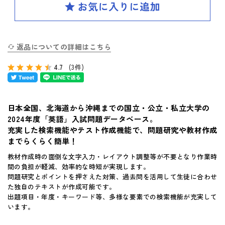
SPIRAL（スパイラル）新ラインナップ発刊
英検(R)突破
新刊 高校への準備
返品についての詳細はこちら
4.7
(3件)
はじめてのお客様へ
日本全国、北海道から沖縄までの国立・公立・私立大学の
お買い物ガイド
2024年度「英語」入試問題データベース。
充実した検索機能やテスト作成機能で、問題研究や教材作成
よくあるご質問
までらくらく簡単！
教材作成時の面倒な文字入力・レイアウト調整等が不要となり作業時
体験版・製品資料について
間の負担が軽減、効率的な時短が実現します。
問題研究とポイントを押さえた対策、過去問を活用して生徒に合わせ
た独自のテキストが作成可能です。
購入後のサポートについて
出題項目・年度・キーワード等、多様な要素での検索機能が充実して
います。
お問い合せ