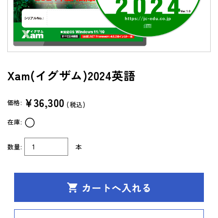
よくあるご質問（FAQ）
共通テスト/センター試験過去問データベース
センターTen 2026
Xam(イグザム)2024英語
通常版
アップグレード版
（DVD-ROM簡易パッケージ）
¥36,300
価格:
(税込)
アップグレード版
○
在庫:
（ダウンロード）
製品サポートページ
数量:
本
よくあるご質問（FAQ）
法人向け中高用教材
株式会社 学書