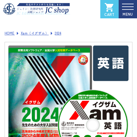
CART
カートを見る
マイページ
HOME
Xam（イグザム）
2024
全国大学入試過去問データベース
Xam
（イグザム）
Xam 2025
Xam 2024
Xam 2023
Xam 2022
Xam 2021
ソフトウェアご登録フォーム
製品サポートページ