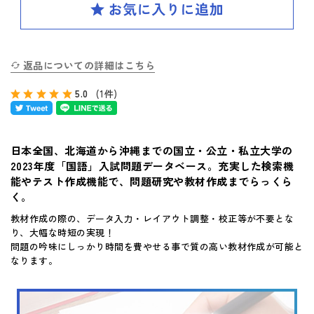
SPIRAL（スパイラル）新ラインナップ発刊
英検(R)突破
新刊 高校への準備
返品についての詳細はこちら
5.0
(1件)
はじめてのお客様へ
日本全国、北海道から沖縄までの国立・公立・私立大学の
お買い物ガイド
2023年度「国語」入試問題データベース。充実した検索機
能やテスト作成機能で、問題研究や教材作成までらっくら
よくあるご質問
く。
教材作成の際の、データ入力・レイアウト調整・校正等が不要とな
体験版・製品資料について
り、大幅な時短の実現！
問題の吟味にしっかり時間を費やせる事で質の高い教材作成が可能と
なります。
購入後のサポートについて
お問い合せ