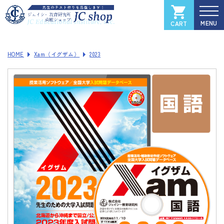
CART
カートを見る
マイページ
HOME
Xam（イグザム）
2023
全国大学入試過去問データベース
Xam
（イグザム）
Xam 2025
Xam 2024
Xam 2023
Xam 2022
Xam 2021
ソフトウェアご登録フォーム
製品サポートページ