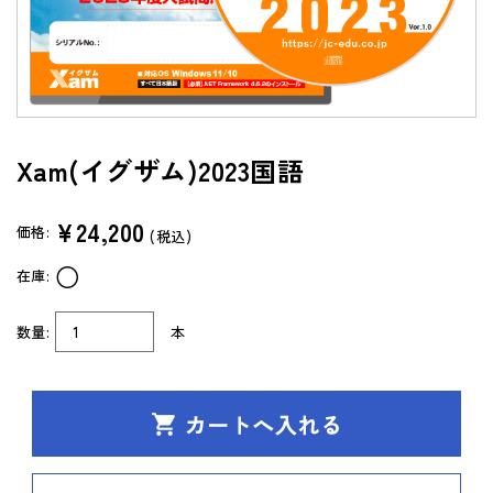
よくあるご質問（FAQ）
共通テスト/センター試験過去問データベース
センターTen 2026
Xam(イグザム)2023国語
通常版
アップグレード版
（DVD-ROM簡易パッケージ）
¥24,200
価格:
(税込)
アップグレード版
○
在庫:
（ダウンロード）
製品サポートページ
数量:
本
よくあるご質問（FAQ）
法人向け中高用教材
株式会社 学書