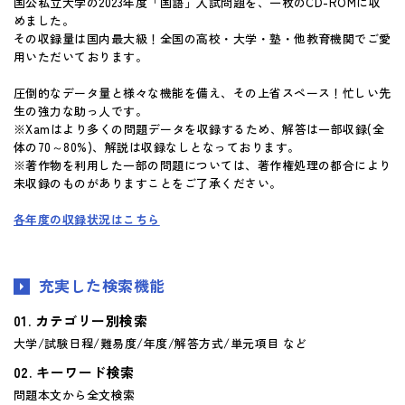
国公私立大学の2023年度「国語」入試問題を、一枚のCD-ROMに収
めました。
その収録量は国内最大級！全国の高校・大学・塾・他教育機関でご愛
用いただいております。
圧倒的なデータ量と様々な機能を備え、その上省スペース！忙しい先
生の強力な助っ人です。
※Xamはより多くの問題データを収録するため、解答は一部収録(全
体の70～80%)、解説は収録なしとなっております。
※著作物を利用した一部の問題については、著作権処理の都合により
未収録のものがありますことをご了承ください。
各年度の収録状況はこちら
充実した検索機能
カテゴリー別検索
大学/試験日程/難易度/年度/解答方式/単元項目 など
キーワード検索
問題本文から全文検索