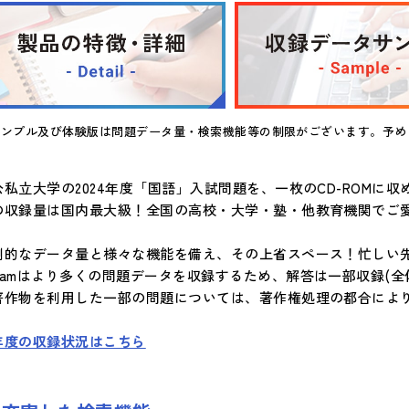
サンプル及び体験版は問題データ量・検索機能等の制限がございます。予め
公私立大学の2024年度「国語」入試問題を、一枚のCD-ROMに収
の収録量は国内最大級！全国の高校・大学・塾・他教育機関でご
倒的なデータ量と様々な機能を備え、その上省スペース！忙しい
Xamはより多くの問題データを収録するため、解答は一部収録(全体
著作物を利用した一部の問題については、著作権処理の都合によ
年度の収録状況はこちら