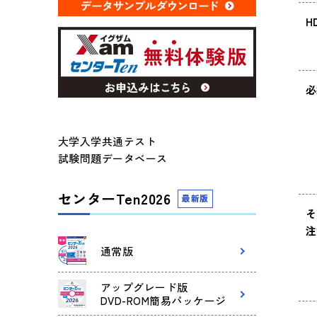
H
必
大学入学共通テスト
試験問題データベース
センターTen2026
最新版
そ
注
通常版
アップグレード版
DVD-ROM簡易パッケージ