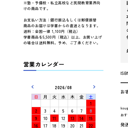
※塾・予備校・私立高校など民間教育業界向
けの商品です。
お支払い方法：銀行振込もしくは郵便振替
商品のお届けは学書からの直送となります。
送料：全国一律 1,100円（税込）
学書商品を5,500円（税込）以上、お買い上げ
の場合は送料無料。予め、ご了承ください。
営業カレンダー
ISB
2026/08
お
日
月
火
水
木
金
土
1
kou
2
3
4
5
6
7
8
お
9
10
11
12
13
14
15
発
16
17
18
19
20
21
22