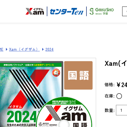
ME
Xam（イグザム）
2024
Xam(
¥24
価格:
○
在庫:
数量: