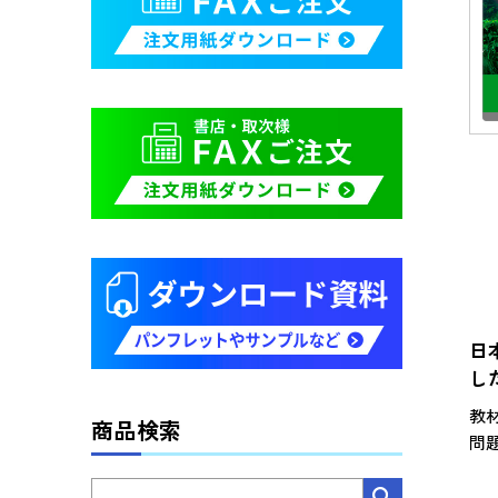
日
し
教
商品検索
問