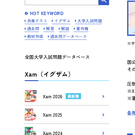
HOT KEYWORD
共通テスト
イグザム
大学入試問題
過去問
解答
解説
著作権
教材作成
過去問データベース
※
全国大学入試問題データベース
国
そ
Xam（イグザム）
圧
※
Xam 2026
最新版
※
各
Xam 2025
Xam 2024