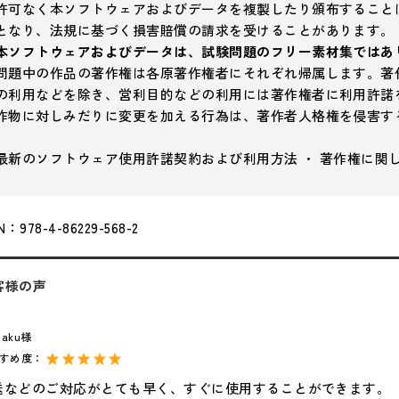
許可なく本ソフトウェアおよびデータを複製したり頒布すること
となり、法規に基づく損害賠償の請求を受けることがあります。
本ソフトウェアおよびデータは、試験問題のフリー素材集ではあ
問題中の作品の著作権は各原著作権者にそれぞれ帰属します。著
の利用などを除き、営利目的などの利用には著作権者に利用許諾
作物に対しみだりに変更を加える行為は、著作者人格権を侵害す
最新のソフトウェア使用許諾契約および利用方法 ・ 著作権に関
N：978-4-86229-568-2
客様の声
gaku様
すすめ度：
送などのご対応がとても早く、すぐに使用することができます。