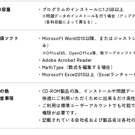
D容量
プログラムのインストールに1.2GB以上
※問題データのインストールを行う場合（アップデ
（各科目版によって異なる）。
須ソフト
Microsoft Word2010以降、またはジ
み）
※Office365、OpenOffice等、他ワープ
Adobe Acrobat Reader
MathType（数式を編集する場合）
Microsoft Excel2010以上
（Excelランチャ
の他
CD-ROM製品の為、インストールや問題
意事項
快適にご利用いただくために出来るだけ高性
ご利用は標準ユーザーアカウントでも可能
権限が必要です。
記載されている会社名および製品名は各社