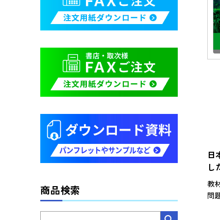
日
し
教
商品検索
問