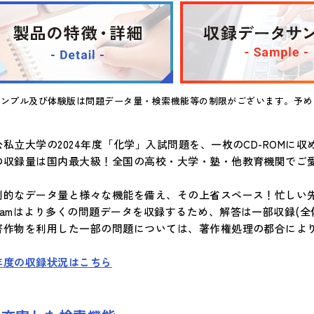
サンプル及び体験版は問題データ量・検索機能等の制限がございます。予め
公私立大学の2024年度「化学」入試問題を、一枚のCD-ROMに収
の収録量は国内最大級！全国の高校・大学・塾・他教育機関でご
倒的なデータ量と様々な機能を備え、その上省スペース！忙しい
Xamはより多くの問題データを収録するため、解答は一部収録(全体
著作物を利用した一部の問題については、著作権処理の都合によ
年度の収録状況はこちら