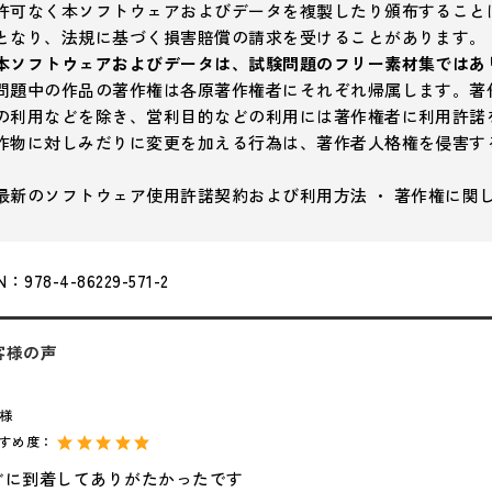
許可なく本ソフトウェアおよびデータを複製したり頒布すること
となり、法規に基づく損害賠償の請求を受けることがあります。
本ソフトウェアおよびデータは、試験問題のフリー素材集ではあ
問題中の作品の著作権は各原著作権者にそれぞれ帰属します。著
の利用などを除き、営利目的などの利用には著作権者に利用許諾
作物に対しみだりに変更を加える行為は、著作者人格権を侵害す
最新のソフトウェア使用許諾契約および利用方法 ・ 著作権に関
N：978-4-86229-571-2
客様の声
様
すすめ度：
ぐに到着してありがたかったです