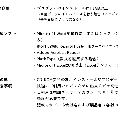
D容量
プログラムのインストールに1.2GB以上
※問題データのインストールを行う場合（アップデ
（各科目版によって異なる）。
須ソフト
Microsoft Word2010以降、またはジ
み）
※Office365、OpenOffice等、他ワープ
Adobe Acrobat Reader
MathType（数式を編集する場合）
Microsoft Excel2010以上
（Excelランチャ
の他
CD-ROM製品の為、インストールや問題
意事項
快適にご利用いただくために出来るだけ高性
ご利用は標準ユーザーアカウントでも可能
権限が必要です。
記載されている会社名および製品名は各社