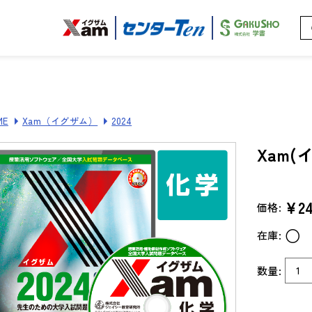
ME
Xam（イグザム）
2024
Xam(
¥24
価格:
○
在庫:
数量: