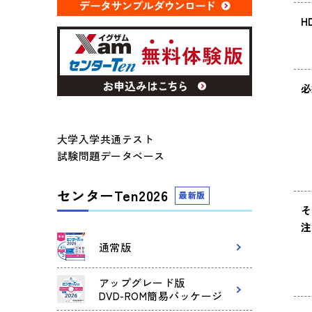
H
必
大学入学共通テスト
試験問題データベース
センターTen2026
最新版
そ
注
通常版
アップグレード版
DVD-ROM簡易パッケージ