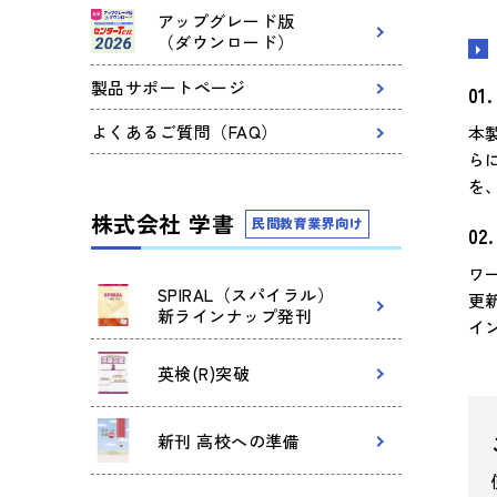
アップグレード版
（ダウンロード）
製品サポートページ
よくあるご質問（FAQ）
本
ら
を
株式会社 学書
民間教育業界向け
ワ
SPIRAL（スパイラル）
更
新ラインナップ発刊
イ
英検(R)突破
新刊 高校への準備