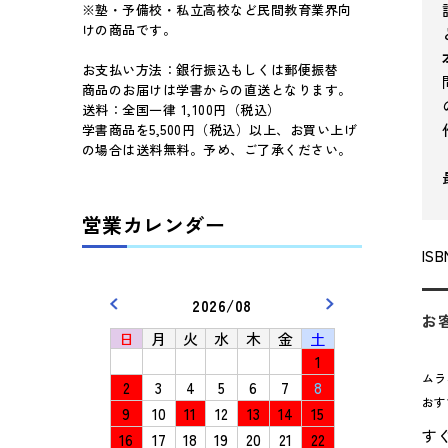
※塾・予備校・私立高校など民間教育業界向
けの商品です。
お支払い方法：銀行振込もしくは郵便振替
商品のお届けは学書からの直送となります。
送料：全国一律 1,100円（税込）
学書商品を5,500円（税込）以上、お買い上げ
の場合は送料無料。予め、ご了承ください。
営業カレンダー
ISB
2026/08
お
日
月
火
水
木
金
土
1
ムラ
2
3
4
5
6
7
8
お
9
10
11
12
13
14
15
す
16
17
18
19
20
21
22