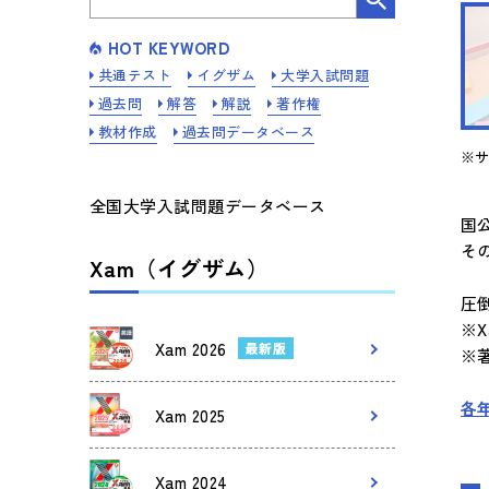
HOT KEYWORD
共通テスト
イグザム
大学入試問題
過去問
解答
解説
著作権
教材作成
過去問データベース
※
全国大学入試問題データベース
国
そ
Xam（イグザム）
圧
※
Xam 2026
最新版
※
各
Xam 2025
Xam 2024