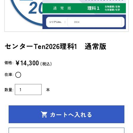
よくあるご質問（FAQ）
共通テスト/センター試験過去問データベース
センターTen 2026
センターTen2026理科1 通常版
通常版
アップグレード版
（DVD-ROM簡易パッケージ）
¥14,300
価格:
(税込)
アップグレード版
○
在庫:
（ダウンロード）
製品サポートページ
数量:
本
よくあるご質問（FAQ）
法人向け中高用教材
株式会社 学書