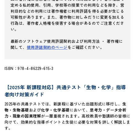
定める私的使用、引用、学校等の授業での利用などを除き、営
利目的などの利用には著作権者に利用許諾を得る必要が生じる
可能性があります。また、著作物に対しみだりに変更を加える
行為は、著作者人格権を侵害する場合があるのでご注意くださ
い。
最新のソフトウェア使用許諾契約および利用方法 ・ 著作権に
関して、
使用許諾契約のページ
をご確認ください。
ISBN：978-4-86229-615-3
【2025年 新課程対応】共通テスト「生物・化学」指導
者向け対策ガイド
2025年の共通テストでは、新課程に基づいた出題形式に移行し、
生
物・生物基礎
および
化学・化学基礎
において、
思考力・データ分析
力・現象の因果理解
が一層重視されます。高校教員や塾講師の皆様に
向けて、効果的な指導ポイントと生徒に必要な対策を詳しく解説しま
す。