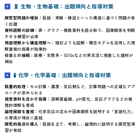
🧬 生物・生物基礎：出題傾向と指導対策
探究型問題の増加：
仮説・実験・検証といった構造に基づく問題が多
く出題
資料読解の訓練：
表・グラフ・複数資料を読み取り、因果関係を判断
させる練習が必須
用語理解から構造理解へ：
暗記よりも図解・概念モデルを活用した理
解重視の指導が効果的
社会との接続：
医療・生態系・SDGsなどの実生活に根差した題材が
頻出
🧪 化学・化学基礎：出題傾向と指導対策
数量的処理：
モル計算・濃度・反応熱など、計算問題への正確なアプ
ローチが求められる
視覚資料を活かす指導：
溶解度曲線、pH変化、反応グラフなどの視
覚的理解を育成
論理展開を重視：
化学反応の流れや因果関係を説明する「言語化力」
の育成が得点に直結
探究的視点の導入：
仮説を立て、考察し、論理的に説明する探究型演
習が有効