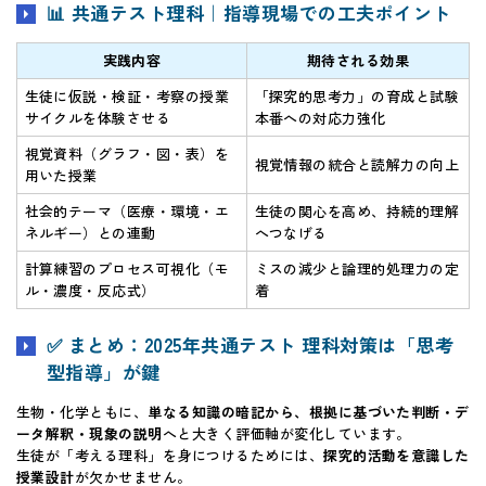
📊 共通テスト理科｜指導現場での工夫ポイント
実践内容
期待される効果
生徒に仮説・検証・考察の授業
「探究的思考力」の育成と試験
サイクルを体験させる
本番への対応力強化
視覚資料（グラフ・図・表）を
視覚情報の統合と読解力の向上
用いた授業
社会的テーマ（医療・環境・エ
生徒の関心を高め、持続的理解
ネルギー）との連動
へつなげる
計算練習のプロセス可視化（モ
ミスの減少と論理的処理力の定
ル・濃度・反応式）
着
✅ まとめ：2025年共通テスト 理科対策は「思考
型指導」が鍵
生物・化学ともに、
単なる知識の暗記から、根拠に基づいた判断・デ
ータ解釈・現象の説明
へと大きく評価軸が変化しています。
生徒が「考える理科」を身につけるためには、
探究的活動を意識した
授業設計
が欠かせません。