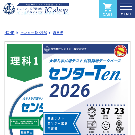
CART
カートを見る
マイページ
HOME
センターTen2026
通常版
全国大学入試過去問データベース
Xam
（イグザム）
Xam 2025
Xam 2024
Xam 2023
Xam 2022
Xam 2021
ソフトウェアご登録フォーム
製品サポートページ