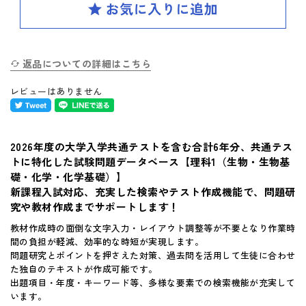
SPIRAL（スパイラル）新ラインナップ発刊
英検(R)突破
新刊 高校への準備
返品についての詳細はこちら
レビューはありません
はじめてのお客様へ
2026年度の大学入学共通テストを含む合計6年分、共通テス
お買い物ガイド
トに特化した試験問題データベース【理科1（生物・生物基
礎・化学・化学基礎）】
よくあるご質問
新課程入試対応、充実した検索やテスト作成機能で、問題研
究や教材作成までサポートします！
体験版・製品資料について
教材作成時の面倒な文字入力・レイアウト調整等が不要となり作業時
間の負担が軽減、効率的な時短が実現します。
問題研究とポイントを押さえた対策、過去問を活用して生徒に合わせ
購入後のサポートについて
た独自のテキストが作成可能です。
出題項目・年度・キーワード等、多様な要素での検索機能が充実して
お問い合せ
います。