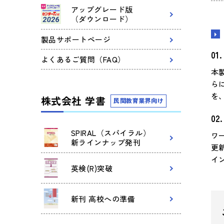
アップグレード版
（ダウンロード）
製品サポートページ
よくあるご質問（FAQ）
本
ら
を
株式会社 学書
民間教育業界向け
SPIRAL（スパイラル）
ワ
新ラインナップ発刊
更
イ
英検(R)突破
新刊 高校への準備