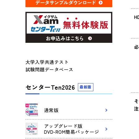
H
必
大学入学共通テスト
試験問題データベース
センターTen2026
最新版
そ
注
通常版
アップグレード版
DVD-ROM簡易パッケージ