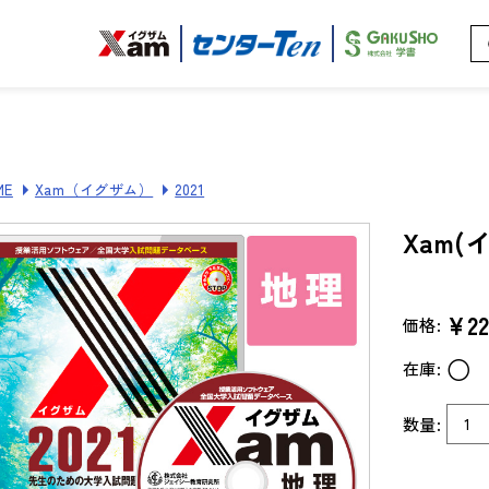
ME
Xam（イグザム）
2021
Xam(
¥22
価格:
○
在庫:
数量: