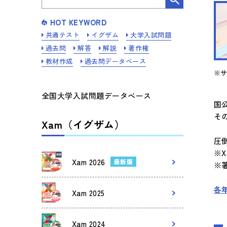
HOT KEYWORD
共通テスト
イグザム
大学入試問題
過去問
解答
解説
著作権
教材作成
過去問データベース
※
全国大学入試問題データベース
国
そ
Xam（イグザム）
圧
※
Xam 2026
最新版
※
各
Xam 2025
Xam 2024