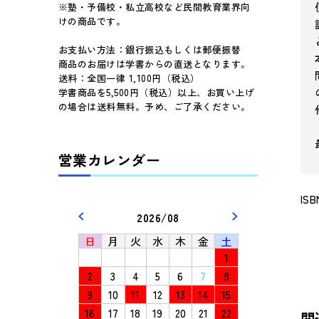
※塾・予備校・私立高校など民間教育業界向
けの商品です。
お支払い方法：銀行振込もしくは郵便振替
商品のお届けは学書からの直送となります。
送料：全国一律 1,100円（税込）
学書商品を5,500円（税込）以上、お買い上げ
の場合は送料無料。予め、ご了承ください。
営業カレンダー
ISB
2026/08
日
月
火
水
木
金
土
1
2
3
4
5
6
7
8
9
10
11
12
13
14
15
16
17
18
19
20
21
22
関