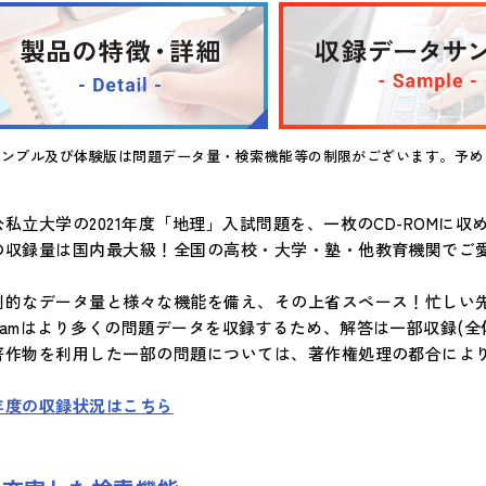
サンプル及び体験版は問題データ量・検索機能等の制限がございます。予め
公私立大学の2021年度「地理」入試問題を、一枚のCD-ROMに収
の収録量は国内最大級！全国の高校・大学・塾・他教育機関でご
倒的なデータ量と様々な機能を備え、その上省スペース！忙しい
Xamはより多くの問題データを収録するため、解答は一部収録(全体
著作物を利用した一部の問題については、著作権処理の都合によ
年度の収録状況はこちら