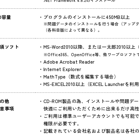
.NET Framework 4.6.2のインストール
D容量
プログラムのインストールに450MB以上
※問題データのインストールを行う場合（アップデ
（各科目版によって異なる）。
須ソフト
MS-Word2010以降、または一太郎2010
※Office365、OpenOffice等、他ワープ
Adobe Acrobat Reader
Internet Explorer
MathType（数式を編集する場合）
MS-EXCEL2010以上
（EXCEL Launcher
の他
CD-ROM製品の為、インストールや問題
意事項
快適にご利用いただくために出来るだけ高性
ご利用は標準ユーザーアカウントでも可能
権限が必要です。
記載されている会社名および製品名は各社