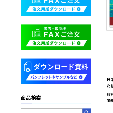
日
た
教
商品検索
問