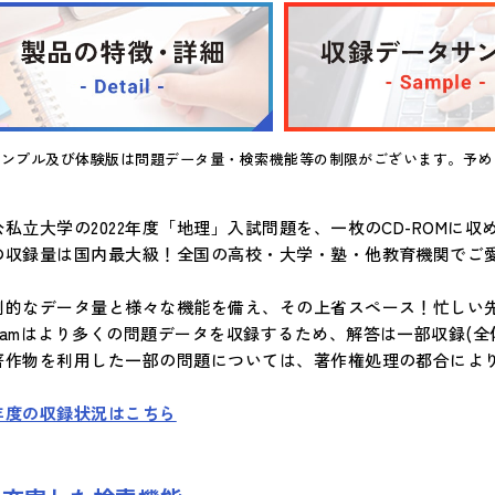
サンプル及び体験版は問題データ量・検索機能等の制限がございます。予め
公私立大学の2022年度「地理」入試問題を、一枚のCD-ROMに収
の収録量は国内最大級！全国の高校・大学・塾・他教育機関でご
倒的なデータ量と様々な機能を備え、その上省スペース！忙しい
Xamはより多くの問題データを収録するため、解答は一部収録(全体
著作物を利用した一部の問題については、著作権処理の都合によ
年度の収録状況はこちら