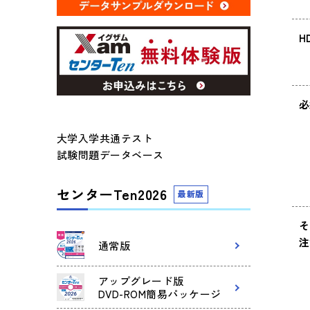
H
必
大学入学共通テスト
試験問題データベース
センターTen2026
最新版
そ
注
通常版
アップグレード版
DVD-ROM簡易パッケージ