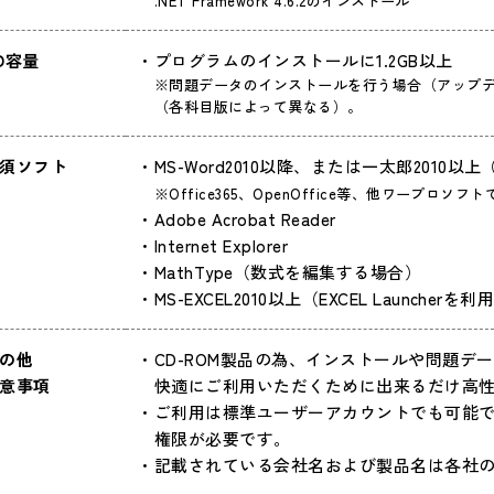
.NET Framework 4.6.2のインストール
D容量
プログラムのインストールに1.2GB以上
※問題データのインストールを行う場合（アップデ
（各科目版によって異なる）。
須ソフト
MS-Word2010以降、または一太郎2010
※Office365、OpenOffice等、他ワープ
Adobe Acrobat Reader
Internet Explorer
MathType（数式を編集する場合）
MS-EXCEL2010以上
（EXCEL Launcher
の他
CD-ROM製品の為、インストールや問題
意事項
快適にご利用いただくために出来るだけ高性
ご利用は標準ユーザーアカウントでも可能
権限が必要です。
記載されている会社名および製品名は各社