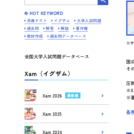
HOT KEYWORD
共通テスト
イグザム
大学入試問題
過去問
解答
解説
著作権
教材作成
過去問データベース
※
全国大学入試問題データベース
国
そ
Xam（イグザム）
圧
※
Xam 2026
最新版
※
各
Xam 2025
Xam 2024