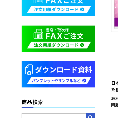
日
た
教
商品検索
問