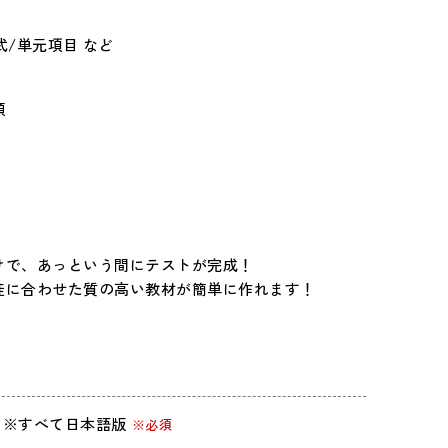
式/単元項目 など
類
けで、あっという間にテストが完成！
徒に合わせた質の高い教材が簡単に作れます！
k 1以上）※すべて日本語版
※必須