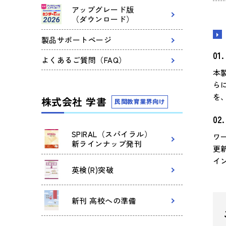
アップグレード版
（ダウンロード）
製品サポートページ
よくあるご質問（FAQ）
本
ら
を
株式会社 学書
民間教育業界向け
SPIRAL（スパイラル）
ワ
新ラインナップ発刊
更
イ
英検(R)突破
新刊 高校への準備