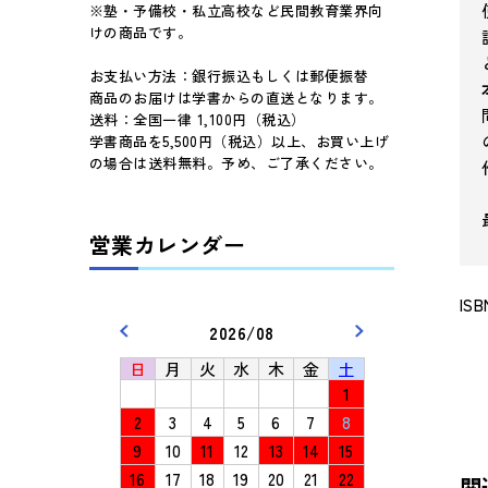
※塾・予備校・私立高校など民間教育業界向
けの商品です。
お支払い方法：銀行振込もしくは郵便振替
商品のお届けは学書からの直送となります。
送料：全国一律 1,100円（税込）
学書商品を5,500円（税込）以上、お買い上げ
の場合は送料無料。予め、ご了承ください。
営業カレンダー
ISB
2026/08
日
月
火
水
木
金
土
1
2
3
4
5
6
7
8
9
10
11
12
13
14
15
16
17
18
19
20
21
22
関