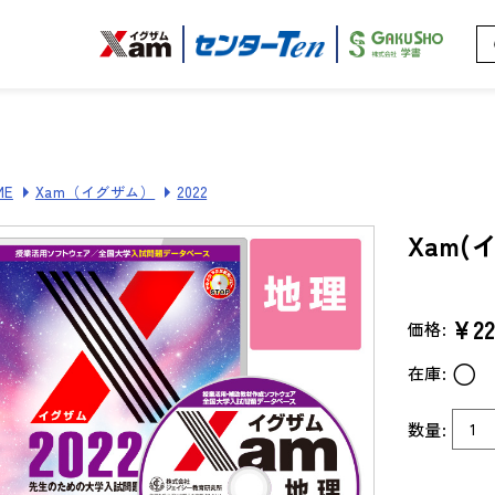
ME
Xam（イグザム）
2022
Xam(
¥22
価格:
○
在庫:
数量: