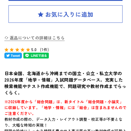
SPIRAL（スパイラル）新ラインナップ発刊
英検(R)突破
新刊 高校への準備
返品についての詳細はこちら
5.0
(1件)
はじめてのお客様へ
お買い物ガイド
日本全国、北海道から沖縄までの国立・公立・私立大学の
2026年度「地学・情報」入試問題データベース。充実した
よくあるご質問
検索機能やテスト作成機能で、問題研究や教材作成までらっ
くらく。
体験版・製品資料について
※2026年度から「総合問題」は、新タイトル「総合問題・小論文」
に収録しています。「地学・情報」には「総合」は含まれませんので
購入後のサポートについて
ご注意ください。
教材作成の際の、データ入力・レイアウト調整・校正等が不要とな
お問い合せ
り、大幅な時短の実現！
問題の吟味にしっかり時間を費やせる事で質の高い教材作成が可能と