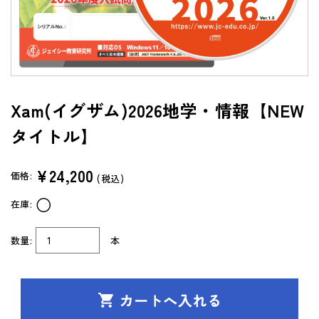
よくあるご質問（FAQ）
共通テスト/センター試験過去問データベース
センターTen 2026
Xam(イグザム)2026地学・情報【NEW
通常版
タイトル】
アップグレード版
（DVD-ROM簡易パッケージ）
アップグレード版
¥24,200
価格:
(税込)
（ダウンロード）
○
在庫:
製品サポートページ
よくあるご質問（FAQ）
数量:
本
法人向け中高用教材
株式会社 学書