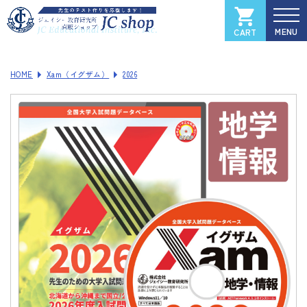
CART
カートを見る
マイページ
HOME
Xam（イグザム）
2026
全国大学入試過去問データベース
Xam
（イグザム）
Xam 2025
Xam 2024
Xam 2023
Xam 2022
Xam 2021
ソフトウェアご登録フォーム
製品サポートページ