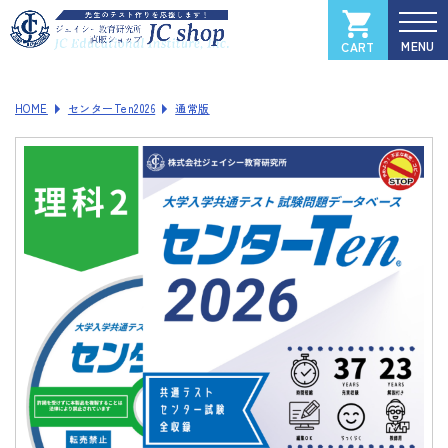
CART
カートを見る
マイページ
HOME
センターTen2026
通常版
全国大学入試過去問データベース
Xam
（イグザム）
Xam 2025
Xam 2024
Xam 2023
Xam 2022
Xam 2021
ソフトウェアご登録フォーム
製品サポートページ