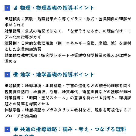
🔬 物理・物理基礎の指導ポイント
出題傾向：
実験・観察結果から導くグラフ・数式・因果関係の理解が
求められる
対策指導：
公式の暗記ではなく、「なぜそうなるか」の理由付け・モ
デル化の指導がカギ
演習例：
日常的な物理現象（例：エネルギー変換、摩擦、波）を題材
とした定量問題演習
効果的な教材活用：
探究型レポートや仮説検証型授業の導入が理解を
深める
🌍 地学・地学基礎の指導ポイント
出題傾向：
地球環境・地質構造・宇宙の進化などの統合的理解を問う
視覚資料活用：
地震波、断層、地質年代、衛星画像などの読解が頻出
対策指導：
「時間・空間スケール」の意識を持たせる指導と、環境課
題との関連を考察させる
体験学習：
地層模型やプラネタリウム教材など、現象を可視化するア
プローチが効果的
🧠 共通の指導戦略：読み・考え・つなげる理科