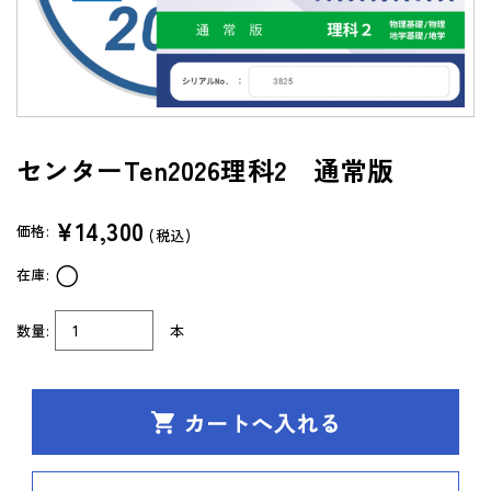
よくあるご質問（FAQ）
共通テスト/センター試験過去問データベース
センターTen 2026
センターTen2026理科2 通常版
通常版
アップグレード版
（DVD-ROM簡易パッケージ）
¥14,300
価格:
(税込)
アップグレード版
○
在庫:
（ダウンロード）
製品サポートページ
数量:
本
よくあるご質問（FAQ）
法人向け中高用教材
株式会社 学書