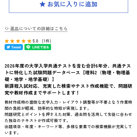
SPIRAL（スパイラル）新ラインナップ発刊
英検(R)突破
新刊 高校への準備
返品についての詳細はこちら
5.0
(1件)
はじめてのお客様へ
2026年度の大学入学共通テストを含む合計6年分、共通テス
お買い物ガイド
トに特化した試験問題データベース【理科2（物理・物理基
礎・地学・地学基礎）】
よくあるご質問
新課程入試対応、充実した検索やテスト作成機能で、問題研
究や教材作成までサポートします！
体験版・製品資料について
教材作成時の面倒な文字入力・レイアウト調整等が不要となり作業時
間の負担が軽減、効率的な時短が実現します。
問題研究とポイントを押さえた対策、過去問を活用して生徒に合わせ
購入後のサポートについて
た独自のテキストが作成可能です。
出題項目・年度・キーワード等、多様な要素での検索機能が充実して
お問い合せ
います。