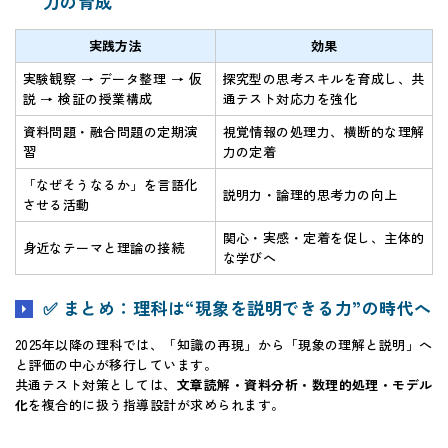
力の育成
実践方法
効果
実験観察 → データ整理 → 仮
探究型の思考スキルを育成し、共
説 → 検証の授業構成
通テスト対応力を強化
資料問題・融合問題の定期演
視覚情報の処理力、横断的な理解
習
力の定着
「なぜそうなるか」を言語化
説明力・論理的思考力の向上
させる活動
関心・実感・定着を促し、主体的
身近なテーマと理論の接続
な学びへ
✅ まとめ：理科は“現象を説明できる力”の時代へ
2025年以降の理科では、「知識の再現」から「現象の理解と説明」へ
と評価の中心が移行しています。
共通テスト対策としては、
文章読解・資料分析・数理的処理・モデル
化
を複合的に扱う指導設計が求められます。