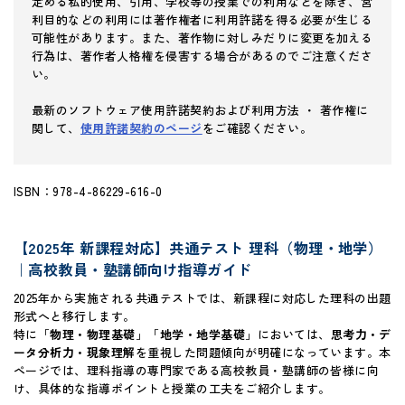
定める私的使用、引用、学校等の授業での利用などを除き、営
利目的などの利用には著作権者に利用許諾を得る必要が生じる
可能性があります。また、著作物に対しみだりに変更を加える
行為は、著作者人格権を侵害する場合があるのでご注意くださ
い。
最新のソフトウェア使用許諾契約および利用方法 ・ 著作権に
関して、
使用許諾契約のページ
をご確認ください。
ISBN：978-4-86229-616-0
【2025年 新課程対応】共通テスト 理科（物理・地学）
｜高校教員・塾講師向け指導ガイド
2025年から実施される共通テストでは、新課程に対応した理科の出題
形式へと移行します。
特に「
物理・物理基礎
」「
地学・地学基礎
」においては、
思考力・デ
ータ分析力・現象理解
を重視した問題傾向が明確になっています。本
ページでは、理科指導の専門家である高校教員・塾講師の皆様に向
け、具体的な指導ポイントと授業の工夫をご紹介します。