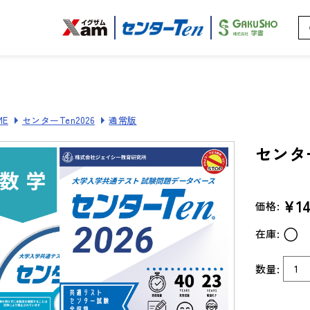
ME
センターTen2026
通常版
センター
¥14
価格:
○
在庫:
数量: