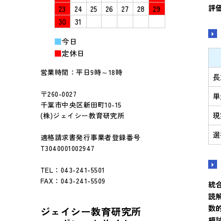
評
23
24
25
26
27
28
29
30
31
■
今日
■
定休日
営業時間：平日9時～18時
長
〒260-0027
単
千葉市中央区新田町10-15
現
(株)ジェイシー教育研究所
選
適格請求書発行事業者登録番号
T3040001002947
TEL：043-241-5501
FAX：043-241-5509
統
読
数
ジェイシー教育研究所
模