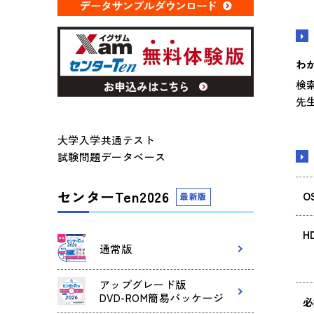
わ
検
先
大学入学共通テスト
試験問題データベース
センターTen2026
O
最新版
H
通常版
アップグレード版
DVD-ROM簡易パッケージ
必