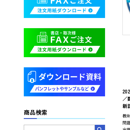
2
／
新
商品検索
教
問
出