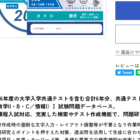
返品につ
レビューは
026年度の大学入学共通テストを含む合計6年分、共通テス
数学II・B・C／情報I）】試験問題データベース。
課程入試対応、充実した検索やテスト作成機能で、問題研
材作成時の面倒な文字入力・レイアウト調整等が不要となり作業
題研究とポイントを押さえた対策、過去問を活用して生徒に合わ
題項目・年度・キーワード等、多様な要素での検索機能が充実し