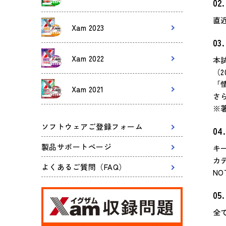
直
Xam 2023
Xam 2022
本
（
「
Xam 2021
さ
※
ソフトウェアご登録フォーム
製品サポートページ
キ
カ
よくあるご質問（FAQ）
N
全て