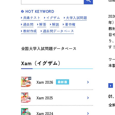
HOT KEYWORD
20
共通テスト
イグザム
大学入試問題
年
過去問
解答
解説
著作権
教
教材作成
過去問データベース
目
り
す
全国大学入試問題データベース
ワー
Xam（イグザム）
本
Xam 2026
最新版
Xam 2025
全
Xam 2024