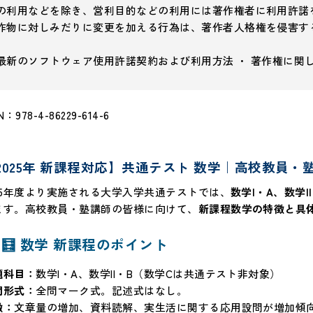
の利用などを除き、営利目的などの利用には著作権者に利用許諾
作物に対しみだりに変更を加える行為は、著作者人格権を侵害す
最新のソフトウェア使用許諾契約および利用方法 ・ 著作権に関
N：978-4-86229-614-6
2025年 新課程対応】共通テスト 数学｜高校教員・
025年度より実施される大学入学共通テストでは、
数学I・A、数学I
ます。高校教員・塾講師の皆様に向けて、
新課程数学の特徴と具
🧮 数学 新課程のポイント
題科目：
数学I・A、数学II・B（数学Cは共通テスト非対象）
問形式：
全問マーク式。記述式はなし。
徴：
文章量の増加、資料読解、実生活に関する応用設問が増加傾