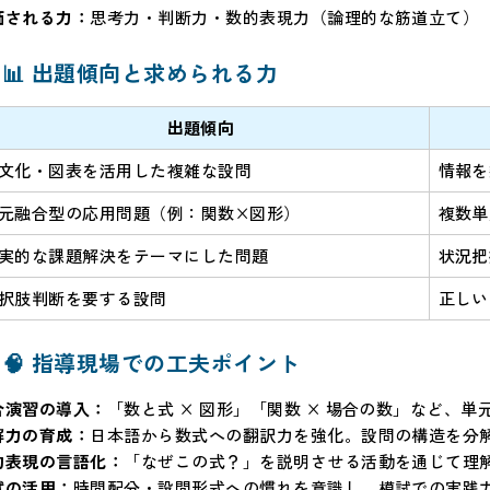
価される力：
思考力・判断力・数的表現力（論理的な筋道立て）
📊 出題傾向と求められる力
出題傾向
文化・図表を活用した複雑な設問
情報を
元融合型の応用問題（例：関数×図形）
複数単
実的な課題解決をテーマにした問題
状況把
択肢判断を要する設問
正しい
🧠 指導現場での工夫ポイント
合演習の導入：
「数と式 × 図形」「関数 × 場合の数」など、
解力の育成：
日本語から数式への翻訳力を強化。設問の構造を分
的表現の言語化：
「なぜこの式？」を説明させる活動を通じて理
試の活用：
時間配分・設問形式への慣れを意識し、模試での実践