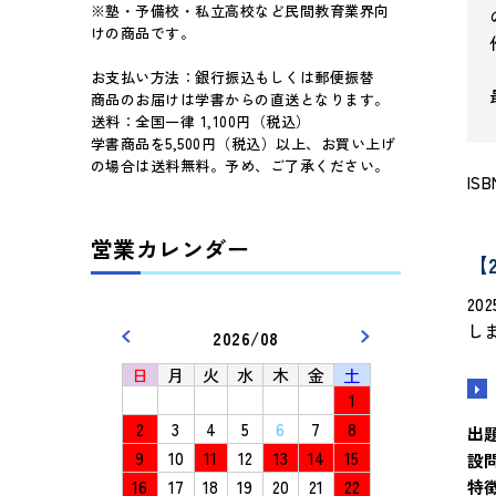
※塾・予備校・私立高校など民間教育業界向
けの商品です。
お支払い方法：銀行振込もしくは郵便振替
商品のお届けは学書からの直送となります。
送料：全国一律 1,100円（税込）
学書商品を5,500円（税込）以上、お買い上げ
の場合は送料無料。予め、ご了承ください。
ISB
営業カレンダー
【
2
し
2026/08
日
月
火
水
木
金
土
1
2
3
4
5
6
7
8
出
9
10
11
12
13
14
15
設
16
17
18
19
20
21
22
特