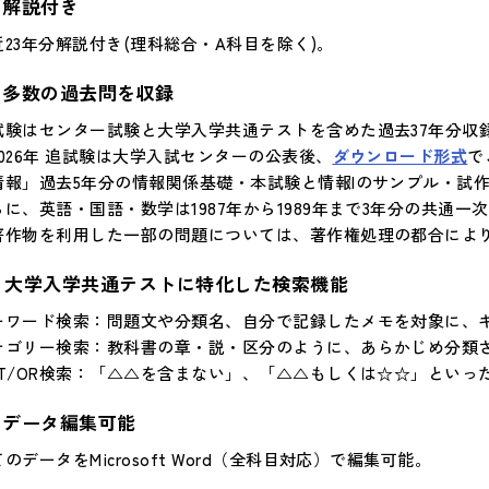
解説付き
近23年分解説付き(理科総合・A科目を除く)。
多数の過去問を収録
試験はセンター試験と大学入学共通テストを含めた過去37年分収録
2026年 追試験は大学入試センターの公表後、
ダウンロード形式
で
情報」過去5年分の情報関係基礎・本試験と情報Iのサンプル・試
らに、英語・国語・数学は1987年から1989年まで3年分の共通一
著作物を利用した一部の問題については、著作権処理の都合によ
大学入学共通テストに特化した検索機能
ーワード検索：問題文や分類名、自分で記録したメモを対象に、
テゴリー検索：教科書の章・説・区分のように、あらかじめ分類
OT/OR検索：「△△を含まない」、「△△もしくは☆☆」とい
データ編集可能
のデータをMicrosoft Word（全科目対応）で編集可能。