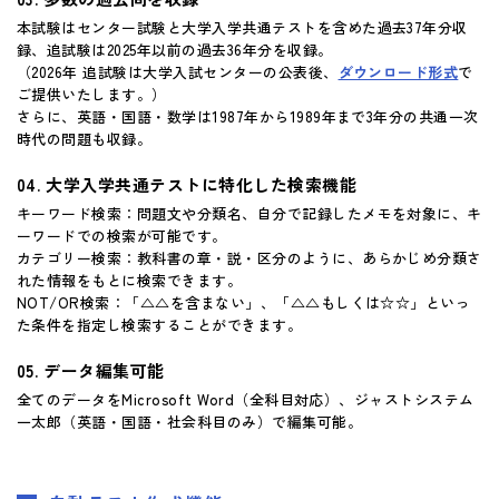
本試験はセンター試験と大学入学共通テストを含めた過去37年分収
録、追試験は2025年以前の過去36年分を収録。
（2026年 追試験は大学入試センターの公表後、
ダウンロード形式
で
ご提供いたします。）
さらに、英語・国語・数学は1987年から1989年まで3年分の共通一次
時代の問題も収録。
大学入学共通テストに特化した検索機能
キーワード検索：問題文や分類名、自分で記録したメモを対象に、キ
ーワードでの検索が可能です。
カテゴリー検索：教科書の章・説・区分のように、あらかじめ分類さ
れた情報をもとに検索できます。
NOT/OR検索：「△△を含まない」、「△△もしくは☆☆」といっ
た条件を指定し検索することができます。
データ編集可能
全てのデータをMicrosoft Word（全科目対応）、ジャストシステム
一太郎（英語・国語・社会科目のみ）で編集可能。