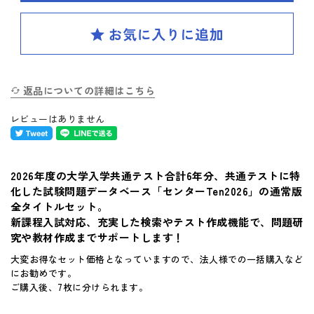
SPIRAL（スパイラル）新ラインナップ発刊
英検(R)突破
新刊 高校への準備
返品についての詳細はこちら
レビューはありません
はじめてのお客様へ
お買い物ガイド
2026年度の大学入学共通テスト合計6年分、共通テストに特
化した試験問題データベース「センターTen2026」の通常版
よくあるご質問
全タイトルセット。
新課程入試対応、充実した検索やテスト作成機能で、問題研
体験版・製品資料について
究や教材作成までサポートします！
大変お得なセット価格となっていますので、法人様での一括購入など
購入後のサポートについて
にお勧めです。
ご購入後、7枚に分けられます。
お問い合せ