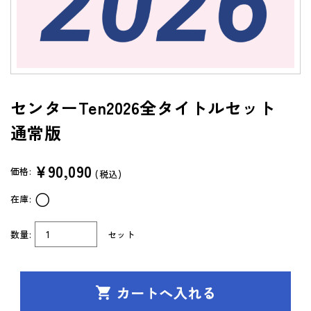
よくあるご質問（FAQ）
共通テスト/センター試験過去問データベース
センターTen 2026
センターTen2026全タイトルセット
通常版
通常版
アップグレード版
（DVD-ROM簡易パッケージ）
アップグレード版
¥90,090
価格:
(税込)
（ダウンロード）
○
在庫:
製品サポートページ
よくあるご質問（FAQ）
数量:
セット
法人向け中高用教材
株式会社 学書