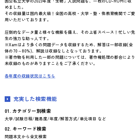
国公私立大学の2023年度「生物」入試問題を、一枚のCD-ROMに収
めました。
その収録量は国内最大級！全国の高校・大学・塾・他教育機関でご愛
用いただいております。
圧倒的なデータ量と様々な機能を備え、その上省スペース！忙しい先
生の強力な助っ人です。
※Xamはより多くの問題データを収録するため、解答は一部収録(全
体の70～80%)、解説は収録なしとなっております。
※著作物を利用した一部の問題については、著作権処理の都合により
未収録のものがありますことをご了承ください。
各年度の収録状況はこちら
充実した検索機能
カテゴリー別検索
大学/試験日程/難易度/年度/解答方式/単元項目 など
キーワード検索
問題本文から全文検索