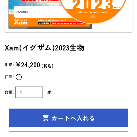
よくあるご質問（FAQ）
共通テスト/センター試験過去問データベース
センターTen 2026
Xam(イグザム)2023生物
通常版
アップグレード版
（DVD-ROM簡易パッケージ）
¥24,200
価格:
(税込)
アップグレード版
○
在庫:
（ダウンロード）
製品サポートページ
数量:
本
よくあるご質問（FAQ）
法人向け中高用教材
株式会社 学書