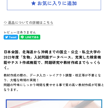
SPIRAL（スパイラル）新ラインナップ発刊
英検(R)突破
新刊 高校への準備
返品についての詳細はこちら
レビューはありません
はじめてのお客様へ
日本全国、北海道から沖縄までの国立・公立・私立大学の
お買い物ガイド
2023年度「生物」入試問題データベース。充実した検索機
能やテスト作成機能で、問題研究や教材作成までらっくら
よくあるご質問
く。
教材作成の際の、データ入力・レイアウト調整・校正等が不要とな
体験版・製品資料について
り、大幅な時短の実現！
問題の吟味にしっかり時間を費やせる事で質の高い教材作成が可能と
なります。
購入後のサポートについて
お問い合せ