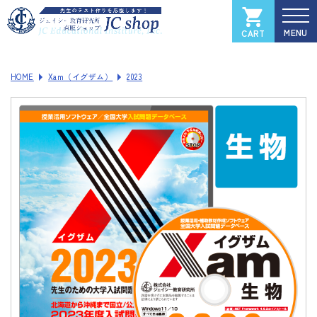
CART
カートを見る
マイページ
HOME
Xam（イグザム）
2023
全国大学入試過去問データベース
Xam
（イグザム）
Xam 2025
Xam 2024
Xam 2023
Xam 2022
Xam 2021
ソフトウェアご登録フォーム
製品サポートページ