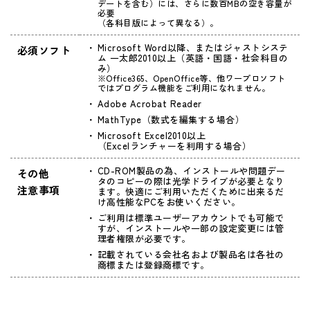
デートを含む）には、さらに数百MBの空き容量が
必要
（各科目版によって異なる）。
Microsoft Word以降、またはジャストシステ
必須ソフト
ム 一太郎2010以上（英語・国語・社会科目の
み）
※Office365、OpenOffice等、他ワープロソフト
ではプログラム機能をご利用になれません。
Adobe Acrobat Reader
MathType（数式を編集する場合）
Microsoft Excel2010以上
（Excelランチャーを利用する場合）
CD-ROM製品の為、インストールや問題デー
その他
タのコピーの際は光学ドライブが必要となり
注意事項
ます。快適にご利用いただくために出来るだ
け高性能なPCをお使いください。
ご利用は標準ユーザーアカウントでも可能で
すが、インストールや一部の設定変更には管
理者権限が必要です。
記載されている会社名および製品名は各社の
商標または登録商標です。