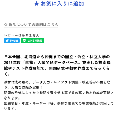
SPIRAL（スパイラル）新ラインナップ発刊
英検(R)突破
新刊 高校への準備
返品についての詳細はこちら
レビューはありません
はじめてのお客様へ
日本全国、北海道から沖縄までの国立・公立・私立大学の
お買い物ガイド
2026年度「生物」入試問題データベース。充実した検索機
能やテスト作成機能で、問題研究や教材作成までらっくら
よくあるご質問
く。
教材作成の際の、データ入力・レイアウト調整・校正等が不要とな
体験版・製品資料について
り、大幅な時短の実現！
問題の吟味にしっかり時間を費やせる事で質の高い教材作成が可能と
なります。
購入後のサポートについて
出題項目・年度・キーワード等、多様な要素での検索機能が充実して
います。
お問い合せ