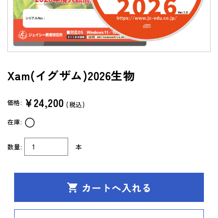
よくあるご質問（FAQ）
共通テスト/センター試験過去問データベース
センターTen 2026
Xam(イグザム)2026生物
通常版
アップグレード版
（DVD-ROM簡易パッケージ）
¥24,200
価格:
(税込)
アップグレード版
○
在庫:
（ダウンロード）
製品サポートページ
数量:
本
よくあるご質問（FAQ）
法人向け中高用教材
株式会社 学書