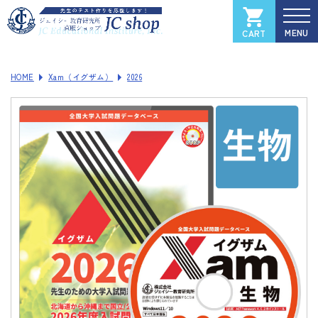
CART
カートを見る
マイページ
HOME
Xam（イグザム）
2026
全国大学入試過去問データベース
Xam
（イグザム）
Xam 2025
Xam 2024
Xam 2023
Xam 2022
Xam 2021
ソフトウェアご登録フォーム
製品サポートページ