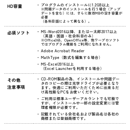
プログラムのインストールに1.2GB以上
HD容量
※問題データのインストールを行う場合（アップ
デートを含む）には、さらに数百MBの空き容量が
必要
（各科目版によって異なる）。
MS-Word2016以降、または一太郎2017以上
必須ソフト
（英語・国語・社会科目のみ）
※Office365、OpenOffice等、他ワープロソフト
ではプログラム機能をご利用になれません。
Adobe Acrobat Reader
MathType（数式を編集する場合）
MS-Excel2016以上
（Excel Launcherを利用する場合）
CD-ROM製品の為、インストールや問題デー
その他
タのコピーの際は光学ドライブが必要となり
注意事項
ます。快適にご利用いただくために出来るだ
け高性能なPCをお使いください。
ご利用は標準ユーザーアカウントでも可能で
すが、インストールや一部の設定変更には管
理者権限が必要です。
記載されている会社名および製品名は各社の
商標または登録商標です。