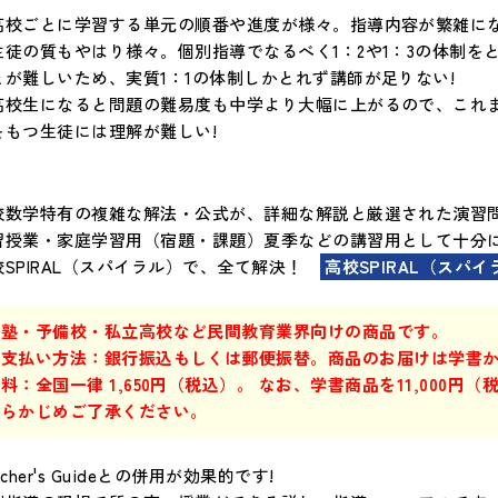
高校ごとに学習する単元の順番や進度が様々。指導内容が繁雑にな
生徒の質もやはり様々。個別指導でなるべく1：2や1：3の体制
とが難しいため、実質1：1の体制しかとれず講師が足りない!
高校生になると問題の難易度も中学より大幅に上がるので、これ
をもつ生徒には理解が難しい!
校数学特有の複雑な解法・公式が、詳細な解説と厳選された演習
習授業・家庭学習用（宿題・課題）夏季などの講習用として十分
校SPIRAL（スパイラル）で、全て解決！
高校SPIRAL（スパイ
※塾・予備校・私立高校など民間教育業界向けの商品です。
お支払い方法：銀行振込もしくは郵便振替。商品のお届けは学書
料：全国一律 1,650円（税込）。 なお、学書商品を11,000
あらかじめご了承ください。
acher's Guideとの併用が効果的です!