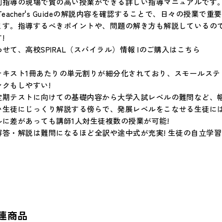
別指導の現場で質の高い授業ができる詳しい指導マニュアルです
!Teacher's Guideの解説内容を確認することで、日々の授
ます。指導するべきポイントや、問題の解き方も解説しているの
!
わせて、高校SPIRAL（スパイラル）情報 Iのご購入はこちら
テキスト1冊あたりの単元割りが細分化されており、スモールステ
ンクもしやすい!
定期テストに向けての基礎内容から大学入試レベルの難問など、
い生徒にじっくり解説する傍らで、発展レベルをこなせる生徒に
ルに差があっても講師1人対生徒複数の授業が可能!
解答・解説は難問になるほど全訳や途中式が充実! 生徒の自立学習
連商品