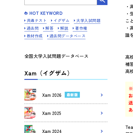
・
HOT KEYWORD
・
共通テスト
イグザム
大学入試問題
こ
・
過去問
解答
解説
著作権
識
教材作成
過去問データベース
全国大学入試問題データベース
高
補
高
Xam（イグザム）
Xam 2026
最新版
送
Xam 2025
Te
Xam 2024