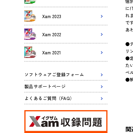
個
に
れ
Xam 2023
です
あ
Xam 2022
●
リ
Xam 2021
●
た
ベ
ソフトウェアご登録フォーム
●
製品サポートページ
よくあるご質問（FAQ）
関