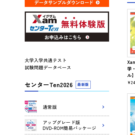
大学入学共通テスト
Xa
試験問題データベース
学
ル
¥24
センターTen2026
最新版
通常版
アップグレード版
DVD-ROM簡易パッケージ