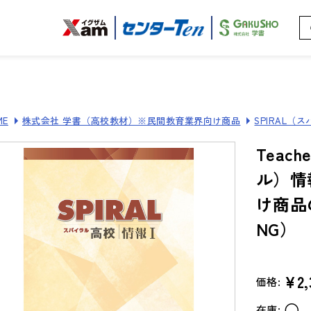
ME
株式会社 学書（高校教材）※民間教育業界向け商品
SPIRAL（
Teach
ル）情
け商品
NG）
¥2,
価格:
○
在庫: