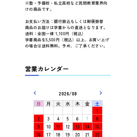
※塾・予備校・私立高校など民間教育業界向
けの商品です。
お支払い方法：銀行振込もしくは郵便振替
商品のお届けは学書からの直送となります。
送料：全国一律 1,100円（税込）
学書商品を5,500円（税込）以上、お買い上げ
の場合は送料無料。予め、ご了承ください。
営業カレンダー
2026/08
日
月
火
水
木
金
土
1
2
3
4
5
6
7
8
9
10
11
12
13
14
15
16
17
18
19
20
21
22