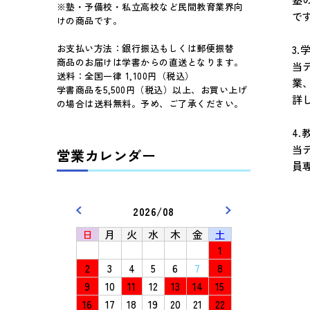
※塾・予備校・私立高校など民間教育業界向
で
けの商品です。
お支払い方法：銀行振込もしくは郵便振替
3.
商品のお届けは学書からの直送となります。
当
送料：全国一律 1,100円（税込）
業
学書商品を5,500円（税込）以上、お買い上げ
詳
の場合は送料無料。予め、ご了承ください。
4
当
営業カレンダー
員
2026/08
日
月
火
水
木
金
土
1
2
3
4
5
6
7
8
9
10
11
12
13
14
15
16
17
18
19
20
21
22