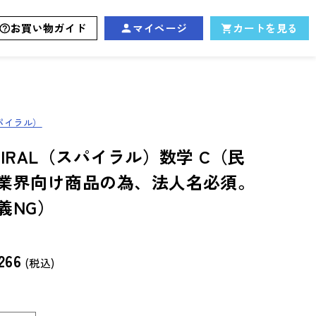
お買い物ガイド
マイページ
カートを見る
スパイラル）
PIRAL（スパイラル）数学 C（民
業界向け商品の為、法人名必須。
義NG）
266
(税込)