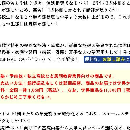
生徒の質もやはり様々。個別指導でなるべく1：2や1：3の体制
とが難しいため、実質1：1の体制しかとれず講師が足りない!
高校生になると問題の難易度も中学より大幅に上がるので、これ
をもつ生徒には理解が難しい!
校数学特有の複雑な解法・公式が、詳細な解説と厳選された演習
習授業・家庭学習用（宿題・課題）夏季などの講習用として十分
校SPIRAL（スパイラル）で、全て解決！
便利な、
お試し読み
は
※塾・予備校・私立高校など民間教育業界向けの商品です。
お支払い方法：銀行振込もしくは郵便振替。商品のお届けは学書
料：全国一律 1,650円（税込）。 なお、学書商品を11,000
あらかじめご了承ください。
テキスト1冊あたりの単元割りが細分化されており、スモールステ
ンクもしやすい!
定期テストに向けての基礎内容から大学入試レベルの難問など、