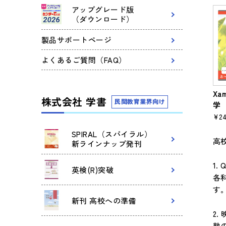
アップグレード版
（ダウンロード）
製品サポートページ
よくあるご質問（FAQ）
Xa
株式会社 学書
民間教育業界向け
学
¥24
SPIRAL（スパイラル）
高
新ラインナップ発刊
1
英検(R)突破
各
す
新刊 高校への準備
2.
塾