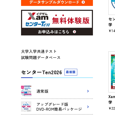
セン
学
¥14
大学入学共通テスト
試験問題データベース
センターTen2026
最新版
通常版
Xa
学
アップグレード版
¥22
DVD-ROM簡易パッケージ