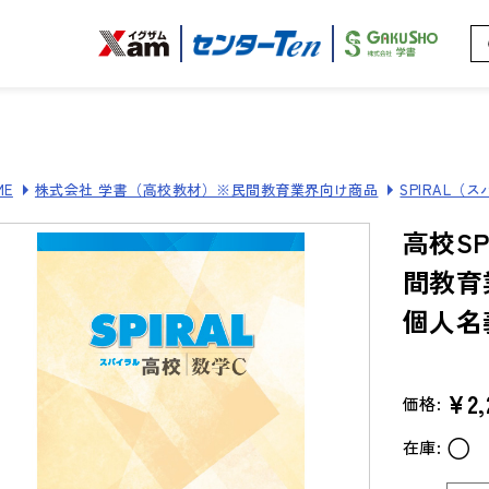
ME
株式会社 学書（高校教材）※民間教育業界向け商品
SPIRAL（
高校S
間教育
個人名
¥2,
価格:
○
在庫: