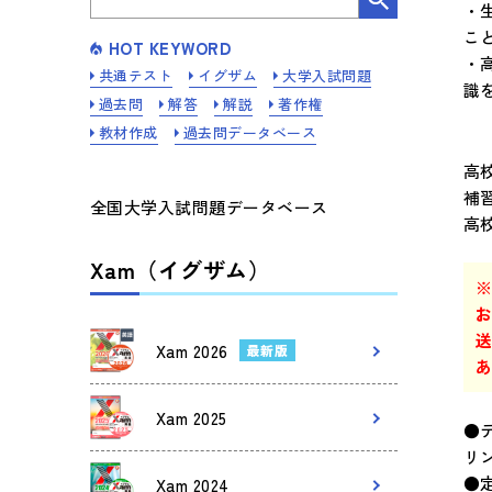
・
こ
HOT KEYWORD
・
共通テスト
イグザム
大学入試問題
識
過去問
解答
解説
著作権
教材作成
過去問データベース
高
補
全国大学入試問題データベース
高
Xam（イグザム）
送
Xam 2026
最新版
Xam 2025
●
リ
●
Xam 2024