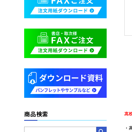
商品検索
高
・