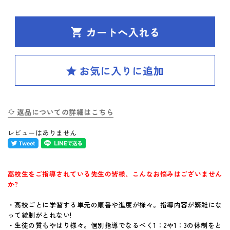
SPIRAL（スパイラル）新ラインナップ発刊
英検(R)突破
新刊 高校への準備
はじめてのお客様へ
返品についての詳細はこちら
お買い物ガイド
レビューはありません
よくあるご質問
体験版・製品資料について
高校生をご指導されている先生の皆様、こんなお悩みはございません
か?
購入後のサポートについて
・高校ごとに学習する単元の順番や進度が様々。指導内容が繁雑にな
って統制がとれない!
お問い合せ
・生徒の質もやはり様々。個別指導でなるべく1：2や1：3の体制をと