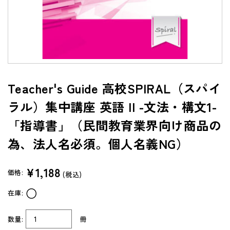
よくあるご質問（FAQ）
共通テスト/センター試験過去問データベース
センターTen 2026
通常版
Teacher's Guide 高校SPIRAL（スパイ
アップグレード版
ラル）集中講座 英語 II -文法・構文1-
（DVD-ROM簡易パッケージ）
「指導書」（民間教育業界向け商品の
アップグレード版
（ダウンロード）
為、法人名必須。個人名義NG）
製品サポートページ
¥1,188
よくあるご質問（FAQ）
価格:
(税込)
○
在庫:
法人向け中高用教材
株式会社 学書
数量:
冊