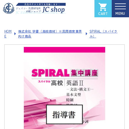
CART
カートを見る
マイページ
HOM
株式会社 学書（高校教材）※民間教育業界
SPIRAL（スパイラ
E
向け商品
ル）
全国大学入試過去問データベース
Xam
（イグザム）
Xam 2025
Xam 2024
Xam 2023
Xam 2022
Xam 2021
ソフトウェアご登録フォーム
製品サポートページ