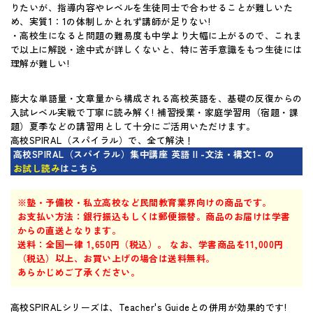
りたいが、指導内容やレベルを生徒同士で合わせることが難しいた
マイページ
め、実質1：1の体制しかとれず講師が足りない!
・高校生になると問題の難易度も中学より大幅に上がるので、これま
で以上に解説・途中式が詳しくないと、特に苦手意識をもつ生徒には
理解が難しい!
膨大な単語量・文章量から構成される高校英語を、基礎の反復からの
入試レベル実戦で丁寧に読み解く! 補習授業・家庭学習用（宿題・課
題）夏季などの講習用として十分にご活用いただけます。
高校SPIRAL（スパイラル）で、全て解決！
高校SPIRAL（スパイラル）集中講座 英語 II -文法・構文1- の
お試し読み
はこちら
※塾・予備校・私立高校など民間教育業界向けの商品です。
お支払い方法：銀行振込もしくは郵便振替。商品のお届けは学書
からの直送となります。
送料：全国一律 1,650円（税込）。 なお、学書商品を11,000円
（税込）以上、お買い上げの場合は送料無料。
あらかじめご了承ください。
高校SPIRALシリーズは、Teacher's Guideとの併用が効果的です!