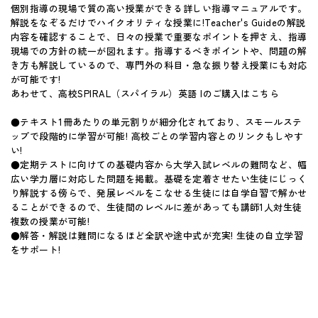
個別指導の現場で質の高い授業ができる詳しい指導マニュアルです。
解説をなぞるだけでハイクオリティな授業に!Teacher's Guideの解説
内容を確認することで、日々の授業で重要なポイントを押さえ、指導
現場での方針の統一が図れます。指導するべきポイントや、問題の解
き方も解説しているので、専門外の科目・急な振り替え授業にも対応
が可能です!
あわせて、高校SPIRAL（スパイラル）英語 Iのご購入はこちら
●テキスト1冊あたりの単元割りが細分化されており、スモールステ
ップで段階的に学習が可能! 高校ごとの学習内容とのリンクもしやす
い!
●定期テストに向けての基礎内容から大学入試レベルの難問など、幅
広い学力層に対応した問題を掲載。基礎を定着させたい生徒にじっく
り解説する傍らで、発展レベルをこなせる生徒には自学自習で解かせ
ることができるので、生徒間のレベルに差があっても講師1人対生徒
複数の授業が可能!
●解答・解説は難問になるほど全訳や途中式が充実! 生徒の自立学習
をサポート!