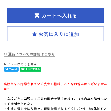
SPIRAL（スパイラル）新ラインナップ発刊
英検(R)突破
新刊 高校への準備
はじめてのお客様へ
返品についての詳細はこちら
お買い物ガイド
レビューはありません
よくあるご質問
体験版・製品資料について
高校生をご指導されている先生の皆様、こんなお悩みはございません
か?
購入後のサポートについて
・高校ごとに学習する単元の順番や進度が様々。指導内容が繁雑にな
って統制がとれない!
お問い合せ
・生徒の質もやはり様々。個別指導でなるべく1：2や1：3の体制をと