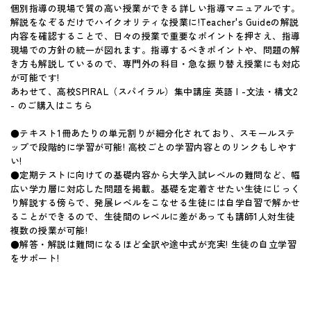
個別指導の現場で質の高い授業ができる詳しい指導マニュアルです。
解説をなぞるだけでハイクオリティな授業に!Teacher's Guideの解説
内容を確認することで、日々の授業で重要なポイントを押さえ、指導
現場での方針の統一が図れます。指導するべきポイントや、問題の解
き方も解説しているので、専門外の科目・急な振り替え授業にも対応
が可能です!
あわせて、高校SPIRAL（スパイラル）集中講座 英語 I -文法・構文2
- のご購入はこちら
●テキスト1冊あたりの単元割りが細分化されており、スモールステ
ップで段階的に学習が可能! 高校ごとの学習内容とのリンクもしやす
い!
●定期テストに向けての基礎内容から大学入試レベルの難問など、幅
広い学力層に対応した問題を掲載。基礎を定着させたい生徒にじっく
り解説する傍らで、発展レベルをこなせる生徒には自学自習で解かせ
ることができるので、生徒間のレベルに差があっても講師1人対生徒
複数の授業が可能!
●解答・解説は難問になるほど全訳や途中式が充実! 生徒の自立学習
をサポート!