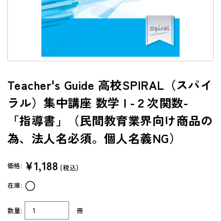
よくあるご質問（FAQ）
共通テスト/センター試験過去問データベース
センターTen 2026
通常版
Teacher's Guide 高校SPIRAL（スパイ
アップグレード版
ラル）集中講座 数学 I -２次関数-
（DVD-ROM簡易パッケージ）
「指導書」（民間教育業界向け商品の
アップグレード版
（ダウンロード）
為、法人名必須。個人名義NG）
製品サポートページ
¥1,188
よくあるご質問（FAQ）
価格:
(税込)
○
在庫:
法人向け中高用教材
株式会社 学書
数量:
冊