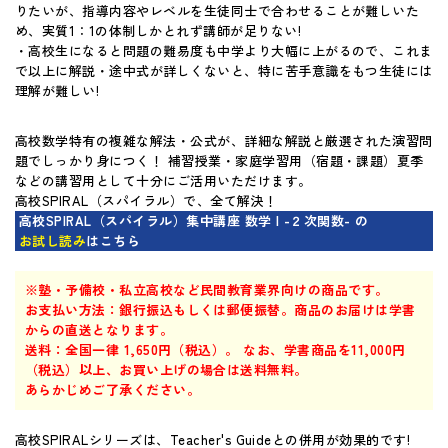
りたいが、指導内容やレベルを生徒同士で合わせることが難しいた
マイページ
め、実質1：1の体制しかとれず講師が足りない!
・高校生になると問題の難易度も中学より大幅に上がるので、これま
で以上に解説・途中式が詳しくないと、特に苦手意識をもつ生徒には
理解が難しい!
高校数学特有の複雑な解法・公式が、詳細な解説と厳選された演習問
題でしっかり身につく！ 補習授業・家庭学習用（宿題・課題）夏季
などの講習用として十分にご活用いただけます。
高校SPIRAL（スパイラル）で、全て解決！
高校SPIRAL（スパイラル）集中講座 数学 I -２次関数- の
お試し読み
はこちら
※塾・予備校・私立高校など民間教育業界向けの商品です。
お支払い方法：銀行振込もしくは郵便振替。商品のお届けは学書
からの直送となります。
送料：全国一律 1,650円（税込）。 なお、学書商品を11,000円
（税込）以上、お買い上げの場合は送料無料。
あらかじめご了承ください。
高校SPIRALシリーズは、Teacher's Guideとの併用が効果的です!