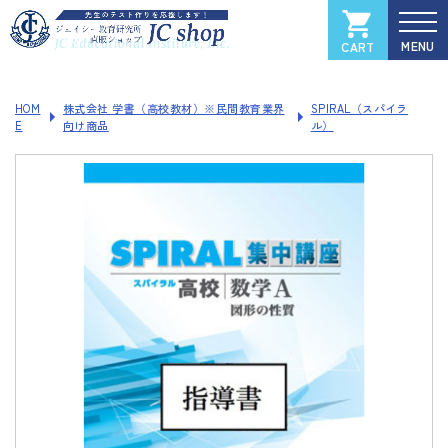
CART
カートを見る
マイページ
HOM
株式会社 学書（高校教材）※民間教育業界
SPIRAL（スパイラ
E
向け商品
ル）
全国大学入試過去問データベース
Xam
（イグザム）
Xam 2025
Xam 2024
Xam 2023
Xam 2022
Xam 2021
ソフトウェアご登録フォーム
製品サポートページ