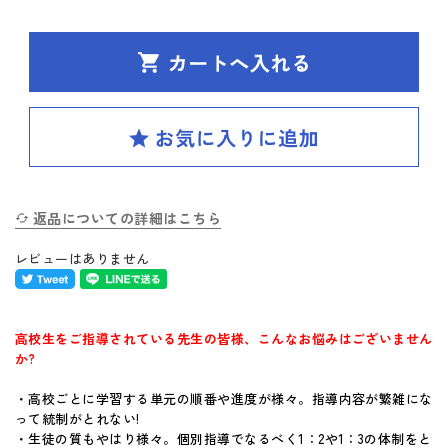
SPIRAL（スパイラル）新ラインナップ発刊
英検(R)突破
新刊 高校への準備
はじめてのお客様へ
返品についての詳細はこちら
お買い物ガイド
レビューはありません
よくあるご質問
体験版・製品資料について
高校生をご指導されている先生の皆様、こんなお悩みはございません
か?
購入後のサポートについて
・高校ごとに学習する単元の順番や進度が様々。指導内容が繁雑にな
って統制がとれない!
お問い合せ
・生徒の質もやはり様々。個別指導でなるべく1：2や1：3の体制をと