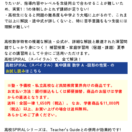
りたいが、指導内容やレベルを生徒同士で合わせることが難しいた
マイページ
め、実質1：1の体制しかとれず講師が足りない!
・高校生になると問題の難易度も中学より大幅に上がるので、これま
で以上に解説・途中式が詳しくないと、特に苦手意識をもつ生徒には
理解が難しい!
高校数学特有の複雑な解法・公式が、詳細な解説と厳選された演習問
題でしっかり身につく！ 補習授業・家庭学習用（宿題・課題）夏季
などの講習用として十分にご活用いただけます。
高校SPIRAL（スパイラル）で、全て解決！
高校SPIRAL（スパイラル）集中講座 数学 A -図形の性質- の
お試し読み
はこちら
※塾・予備校・私立高校など民間教育業界向けの商品です。
お支払い方法：銀行振込もしくは郵便振替。商品のお届けは学書
からの直送となります。
送料：全国一律 1,650円（税込）。 なお、学書商品を11,000円
（税込）以上、お買い上げの場合は送料無料。
あらかじめご了承ください。
高校SPIRALシリーズは、Teacher's Guideとの併用が効果的です!