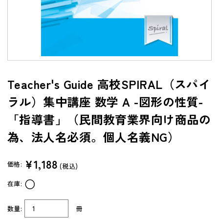
よくあるご質問（FAQ）
共通テスト/センター試験過去問データベース
センターTen 2026
通常版
Teacher's Guide 高校SPIRAL（スパイ
アップグレード版
ラル）集中講座 数学 A -図形の性質-
（DVD-ROM簡易パッケージ）
「指導書」（民間教育業界向け商品の
アップグレード版
（ダウンロード）
為、法人名必須。個人名義NG）
製品サポートページ
¥1,188
よくあるご質問（FAQ）
価格:
(税込)
○
在庫:
法人向け中高用教材
株式会社 学書
数量:
冊