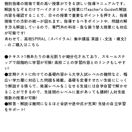
個別指導の現場で質の高い授業ができる詳しい指導マニュアルです。
解説をなぞるだけでハイクオリティな授業に!Teacher's Guideの解説
内容を確認することで、日々の授業で重要なポイントを押さえ、指導
現場での方針の統一が図れます。指導するべきポイントや、問題の解
き方も解説しているので、専門外の科目・急な振り替え授業にも対応
が可能です!
あわせて、高校SPIRAL（スパイラル）集中講座 英語 I -文法・構文2
- のご購入はこちら
●テキスト1冊あたりの単元割りが細分化されており、スモールステ
ップで段階的に学習が可能! 高校ごとの学習内容とのリンクもしやす
い!
●定期テストに向けての基礎内容から大学入試レベルの難問など、幅
広い学力層に対応した問題を掲載。基礎を定着させたい生徒にじっく
り解説する傍らで、発展レベルをこなせる生徒には自学自習で解かせ
ることができるので、生徒間のレベルに差があっても講師1人対生徒
複数の授業が可能!
●解答・解説は難問になるほど全訳や途中式が充実! 生徒の自立学習
をサポート!