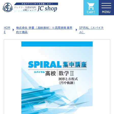
CART
カートを見る
マイページ
HOM
株式会社 学書（高校教材）※民間教育業界
SPIRAL（スパイラ
E
向け商品
ル）
全国大学入試過去問データベース
Xam
（イグザム）
Xam 2025
Xam 2024
Xam 2023
Xam 2022
Xam 2021
ソフトウェアご登録フォーム
製品サポートページ