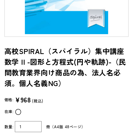
よくあるご質問（FAQ）
共通テスト/センター試験過去問データベース
センターTen 2026
通常版
高校SPIRAL（スパイラル）集中講座
アップグレード版
数学 II -図形と方程式(円や軌跡)-（民
（DVD-ROM簡易パッケージ）
間教育業界向け商品の為、法人名必
アップグレード版
（ダウンロード）
須。個人名義NG）
製品サポートページ
¥968
よくあるご質問（FAQ）
価格:
(税込)
○
在庫:
法人向け中高用教材
株式会社 学書
数量:
冊（A4版 48ページ）