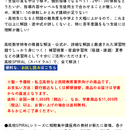
・生徒の質もやはり様々。個別指導でなるべく1：2や1：3の体制をと
りたいが、指導内容やレベルを生徒同士で合わせることが難しいた
マイページ
め、実質1：1の体制しかとれず講師が足りない!
・高校生になると問題の難易度も中学より大幅に上がるので、これま
で以上に解説・途中式が詳しくないと、特に苦手意識をもつ生徒には
理解が難しい!
高校数学特有の複雑な解法・公式が、詳細な解説と厳選された演習問
題でしっかり身につく！ 補習授業・家庭学習用（宿題・課題）夏季
などの講習用として十分にご活用いただけます。
高校SPIRAL（スパイラル）で、全て解決！
便利な、
お試し読み
はこちら
※塾・予備校・私立高校など民間教育業界向けの商品です。
お支払い方法：銀行振込もしくは郵便振替。商品のお届けは学書
からの直送となります。
送料：全国一律 1,650円（税込）。 なお、学書商品を11,000円
（税込）以上、お買い上げの場合は送料無料。
あらかじめご了承ください。
●高校SPIRALシリーズに短期集中講座用の教材が新たに登場。各テ