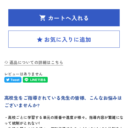
SPIRAL（スパイラル）新ラインナップ発刊
英検(R)突破
新刊 高校への準備
はじめてのお客様へ
返品についての詳細はこちら
お買い物ガイド
レビューはありません
よくあるご質問
体験版・製品資料について
高校生をご指導されている先生の皆様、こんなお悩みは
ございませんか?
購入後のサポートについて
・高校ごとに学習する単元の順番や進度が様々。指導内容が繁雑にな
お問い合せ
って統制がとれない!