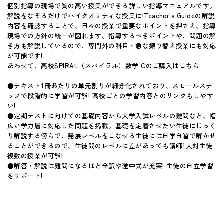
個別指導の現場で質の高い授業ができる詳しい指導マニュアルです。
解説をなぞるだけでハイクオリティな授業に!Teacher's Guideの解説
内容を確認することで、日々の授業で重要なポイントを押さえ、指導
現場での方針の統一が図れます。指導するべきポイントや、問題の解
き方も解説しているので、専門外の科目・急な振り替え授業にも対応
が可能です!
あわせて、高校SPIRAL（スパイラル）数学 Cのご購入はこちら
●テキスト1冊あたりの単元割りが細分化されており、スモールステ
ップで段階的に学習が可能! 高校ごとの学習内容とのリンクもしやす
い!
●定期テストに向けての基礎内容から大学入試レベルの難問など、幅
広い学力層に対応した問題を掲載。基礎を定着させたい生徒にじっく
り解説する傍らで、発展レベルをこなせる生徒には自学自習で解かせ
ることができるので、生徒間のレベルに差があっても講師1人対生徒
複数の授業が可能!
●解答・解説は難問になるほど全訳や途中式が充実! 生徒の自立学習
をサポート!