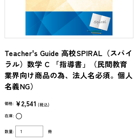
よくあるご質問（FAQ）
共通テスト/センター試験過去問データベース
センターTen 2026
通常版
Teacher's Guide 高校SPIRAL（スパイ
アップグレード版
ラル）数学 C 「指導書」（民間教育
（DVD-ROM簡易パッケージ）
業界向け商品の為、法人名必須。個人
アップグレード版
（ダウンロード）
名義NG）
製品サポートページ
¥2,541
よくあるご質問（FAQ）
価格:
(税込)
○
在庫:
法人向け中高用教材
株式会社 学書
数量:
冊