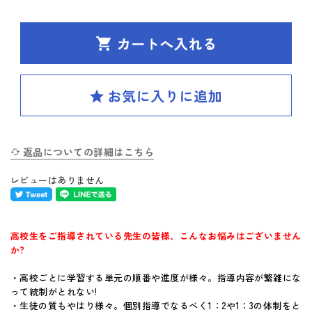
SPIRAL（スパイラル）新ラインナップ発刊
英検(R)突破
新刊 高校への準備
はじめてのお客様へ
返品についての詳細はこちら
お買い物ガイド
レビューはありません
よくあるご質問
体験版・製品資料について
高校生をご指導されている先生の皆様、こんなお悩みはございません
か?
購入後のサポートについて
・高校ごとに学習する単元の順番や進度が様々。指導内容が繁雑にな
って統制がとれない!
お問い合せ
・生徒の質もやはり様々。個別指導でなるべく1：2や1：3の体制をと