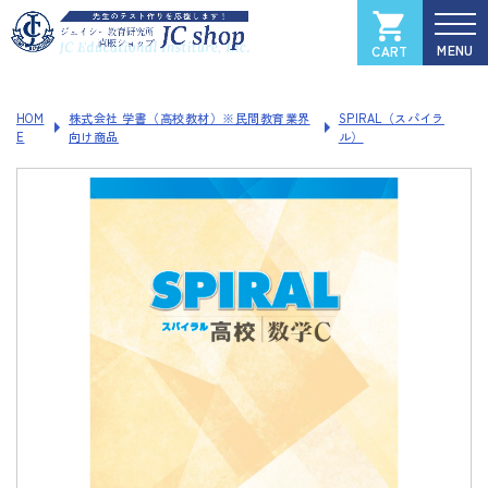
CART
カートを見る
マイページ
HOM
株式会社 学書（高校教材）※民間教育業界
SPIRAL（スパイラ
E
向け商品
ル）
全国大学入試過去問データベース
Xam
（イグザム）
Xam 2025
Xam 2024
Xam 2023
Xam 2022
Xam 2021
ソフトウェアご登録フォーム
製品サポートページ