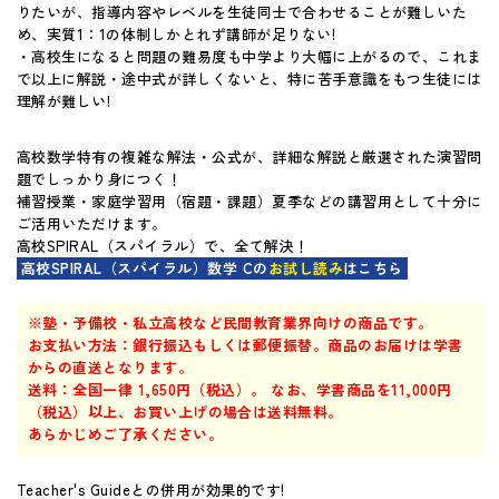
りたいが、指導内容やレベルを生徒同士で合わせることが難しいた
マイページ
め、実質1：1の体制しかとれず講師が足りない!
・高校生になると問題の難易度も中学より大幅に上がるので、これま
で以上に解説・途中式が詳しくないと、特に苦手意識をもつ生徒には
理解が難しい!
高校数学特有の複雑な解法・公式が、詳細な解説と厳選された演習問
題でしっかり身につく！
補習授業・家庭学習用（宿題・課題）夏季などの講習用として十分に
ご活用いただけます。
高校SPIRAL（スパイラル）で、全て解決！
高校SPIRAL（スパイラル）数学 Cの
お試し読み
はこちら
※塾・予備校・私立高校など民間教育業界向けの商品です。
お支払い方法：銀行振込もしくは郵便振替。商品のお届けは学書
からの直送となります。
送料：全国一律 1,650円（税込）。 なお、学書商品を11,000円
（税込）以上、お買い上げの場合は送料無料。
あらかじめご了承ください。
Teacher's Guideとの併用が効果的です!