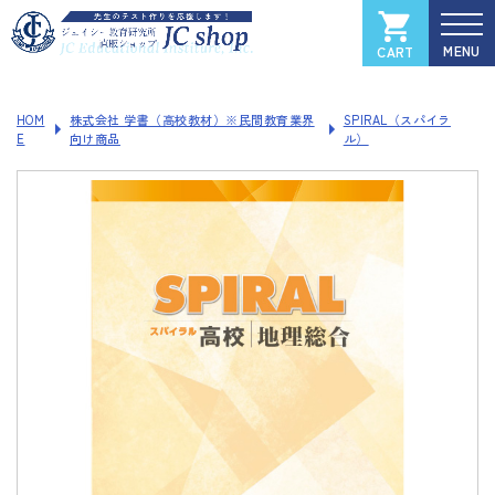
CART
カートを見る
マイページ
HOM
株式会社 学書（高校教材）※民間教育業界
SPIRAL（スパイラ
E
向け商品
ル）
全国大学入試過去問データベース
Xam
（イグザム）
Xam 2025
Xam 2024
Xam 2023
Xam 2022
Xam 2021
ソフトウェアご登録フォーム
製品サポートページ