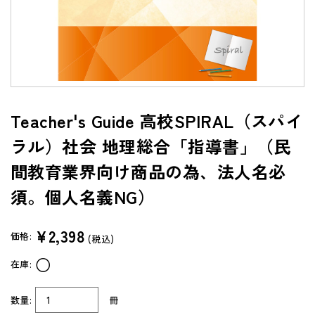
よくあるご質問（FAQ）
共通テスト/センター試験過去問データベース
センターTen 2026
通常版
Teacher's Guide 高校SPIRAL（スパイ
アップグレード版
ラル）社会 地理総合「指導書」（民
（DVD-ROM簡易パッケージ）
間教育業界向け商品の為、法人名必
アップグレード版
（ダウンロード）
須。個人名義NG）
製品サポートページ
¥2,398
よくあるご質問（FAQ）
価格:
(税込)
○
在庫:
法人向け中高用教材
株式会社 学書
数量:
冊