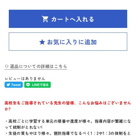
SPIRAL（スパイラル）新ラインナップ発刊
英検(R)突破
新刊 高校への準備
はじめてのお客様へ
返品についての詳細はこちら
お買い物ガイド
レビューはありません
よくあるご質問
体験版・製品資料について
高校生をご指導されている先生の皆様、こんなお悩みはございません
か?
購入後のサポートについて
・高校ごとに学習する単元の順番や進度が様々。指導内容が繁雑にな
って統制がとれない!
お問い合せ
・生徒の質もやはり様々。個別指導でなるべく1：2や1：3の体制をと