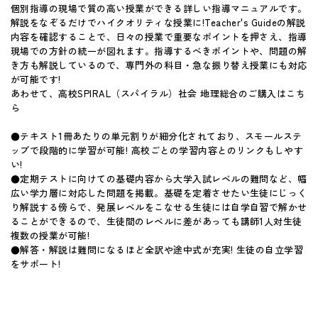
個別指導の現場で質の高い授業ができる詳しい指導マニュアルです。
解説をなぞるだけでハイクオリティな授業に!Teacher's Guideの解説
内容を確認することで、日々の授業で重要なポイントを押さえ、指導
現場での方針の統一が図れます。指導するべきポイントや、問題の解
き方も解説しているので、専門外の科目・急な振り替え授業にも対応
が可能です!
あわせて、高校SPIRAL（スパイラル）社会 地理総合のご購入はこち
ら
●テキスト1冊あたりの単元割りが細分化されており、スモールステ
ップで段階的に学習が可能! 高校ごとの学習内容とのリンクもしやす
い!
●定期テストに向けての基礎内容から大学入試レベルの難問など、幅
広い学力層に対応した問題を掲載。基礎を定着させたい生徒にじっく
り解説する傍らで、発展レベルをこなせる生徒には自学自習で解かせ
ることができるので、生徒間のレベルに差があっても講師1人対生徒
複数の授業が可能!
●解答・解説は難問になるほど全訳や途中式が充実! 生徒の自立学習
をサポート!