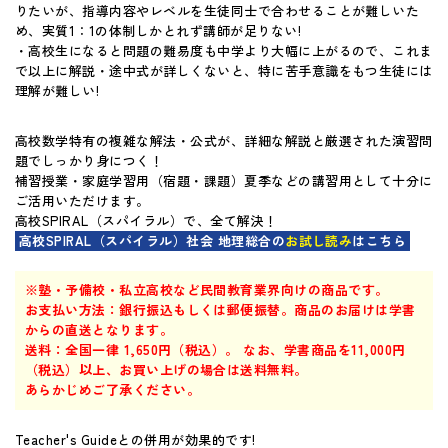
りたいが、指導内容やレベルを生徒同士で合わせることが難しいた
マイページ
め、実質1：1の体制しかとれず講師が足りない!
・高校生になると問題の難易度も中学より大幅に上がるので、これま
で以上に解説・途中式が詳しくないと、特に苦手意識をもつ生徒には
理解が難しい!
高校数学特有の複雑な解法・公式が、詳細な解説と厳選された演習問
題でしっかり身につく！
補習授業・家庭学習用（宿題・課題）夏季などの講習用として十分に
ご活用いただけます。
高校SPIRAL（スパイラル）で、全て解決！
高校SPIRAL（スパイラル）社会 地理総合の
お試し読み
はこちら
※塾・予備校・私立高校など民間教育業界向けの商品です。
お支払い方法：銀行振込もしくは郵便振替。商品のお届けは学書
からの直送となります。
送料：全国一律 1,650円（税込）。 なお、学書商品を11,000円
（税込）以上、お買い上げの場合は送料無料。
あらかじめご了承ください。
Teacher's Guideとの併用が効果的です!